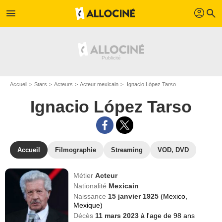
profil
menu
search
Accueil
Stars
Acteurs
Acteur mexicain
Ignacio López Tarso
Ignacio López Tarso
Accueil
Filmographie
Streaming
VOD, DVD
Métier
Acteur
Nationalité
Mexicain
Naissance
15 janvier 1925
(Mexico,
Mexique)
Décès
11 mars 2023
à l'age de 98 ans