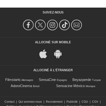
SUIVEZ-NOUS
ALLOCINÉ SUR MOBILE
ALLOCINÉ À L'ÉTRANGER
Filmstarts
SensaCine
Beyazperde
Allemagne
Espagne
Turquie
AdoroCinema
Sensacine México
Brésil
Mexique
Contact
|
Qui sommes-nous
|
Recrutement
|
Publicité
|
CGU
|
CGV
|