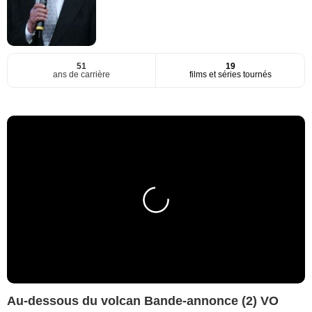
51
19
ans de carrière
films et séries tournés
Au-dessous du volcan Bande-annonce (2) VO