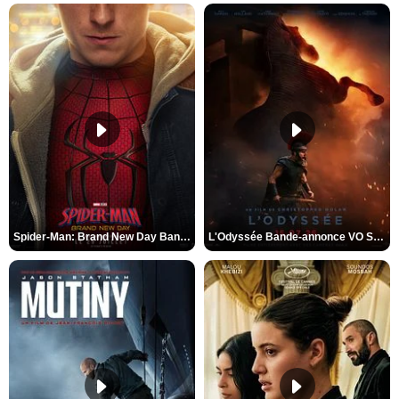
Spider-Man: Brand New Day Bande-annonce VO STFR
L'Odyssée Bande-annonce VO STFR