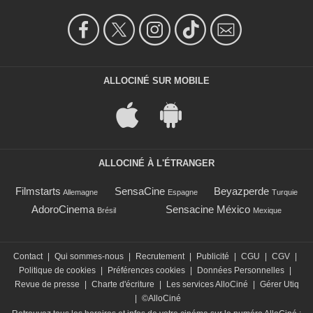
ALLOCINÉ SUR MOBILE
ALLOCINÉ À L'ÉTRANGER
Filmstarts
SensaCine
Beyazperde
Allemagne
Espagne
Turquie
AdoroCinema
Sensacine México
Brésil
Mexique
Contact
|
Qui sommes-nous
|
Recrutement
|
Publicité
|
CGU
|
CGV
|
Politique de cookies
|
Préférences cookies
|
Données Personnelles
|
Revue de presse
|
Charte d'écriture
|
Les services AlloCiné
|
Gérer Utiq
|
©AlloCiné