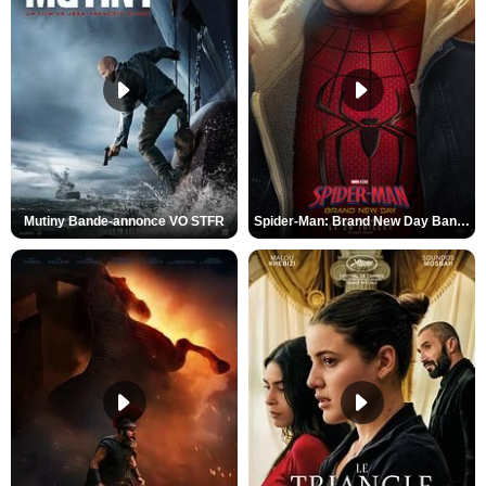
Mutiny Bande-annonce VO STFR
Spider-Man: Brand New Day Bande-annonce VO STFR