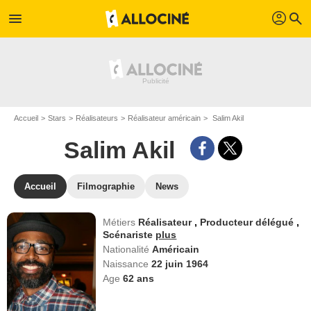
profil
menu
search
Accueil
Stars
Réalisateurs
Réalisateur américain
Salim Akil
Salim Akil
Accueil
Filmographie
News
Métiers
Réalisateur
,
Producteur délégué
,
Scénariste
plus
Nationalité
Américain
Naissance
22 juin 1964
Age
62
ans