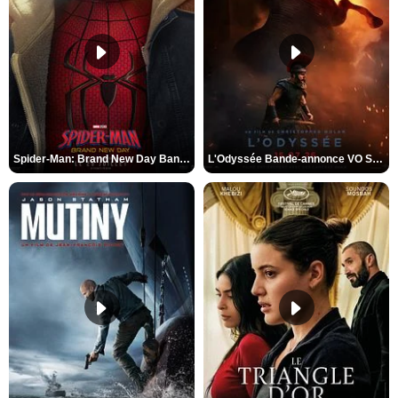
Spider-Man: Brand New Day Bande-annonce VO STFR
L'Odyssée Bande-annonce VO STFR