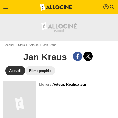
profil
menu
search
Accueil
Stars
Acteurs
Jan Kraus
Jan Kraus
Accueil
Filmographie
Métiers
Acteur,
Réalisateur