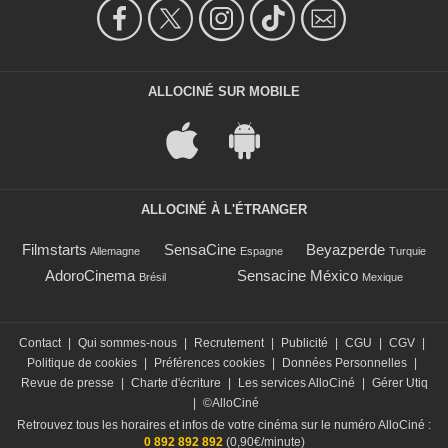
ALLOCINÉ SUR MOBILE
ALLOCINÉ À L'ÉTRANGER
Filmstarts
SensaCine
Beyazperde
Allemagne
Espagne
Turquie
AdoroCinema
Sensacine México
Brésil
Mexique
Contact
|
Qui sommes-nous
|
Recrutement
|
Publicité
|
CGU
|
CGV
|
Politique de cookies
|
Préférences cookies
|
Données Personnelles
|
Revue de presse
|
Charte d'écriture
|
Les services AlloCiné
|
Gérer Utiq
|
©AlloCiné
Retrouvez tous les horaires et infos de votre cinéma sur le numéro AlloCiné :
0 892 892 892
(0,90€/minute)