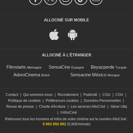
ALLOCINÉ SUR MOBILE
ALLOCINÉ À L'ÉTRANGER
Filmstarts
SensaCine
Beyazperde
Allemagne
Espagne
Turquie
AdoroCinema
Sensacine México
Brésil
Mexique
Contact
|
Qui sommes-nous
|
Recrutement
|
Publicité
|
CGU
|
CGV
|
Politique de cookies
|
Préférences cookies
|
Données Personnelles
|
Revue de presse
|
Charte d'écriture
|
Les services AlloCiné
|
Gérer Utiq
|
©AlloCiné
Retrouvez tous les horaires et infos de votre cinéma sur le numéro AlloCiné :
0 892 892 892
(0,90€/minute)