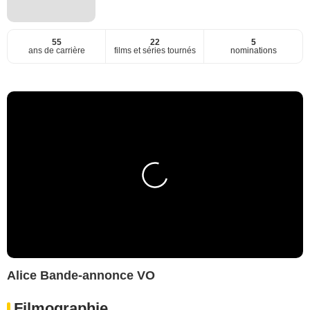
55
22
5
ans de carrière
films et séries tournés
nominations
Alice Bande-annonce VO
Filmographie