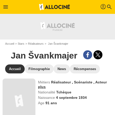
profil
menu
search
Accueil
Stars
Réalisateurs
Jan Švankmajer
Jan Švankmajer
Accueil
Filmographie
News
Récompenses
Métiers
Réalisateur
,
Scénariste
,
Acteur
plus
Nationalité
Tchèque
Naissance
4 septembre 1934
Age
91
ans