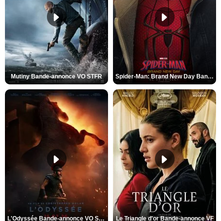
Mutiny Bande-annonce VO STFR
Spider-Man: Brand New Day Bande-annonce VO STFR
L'Odyssée Bande-annonce VO STFR
Le Triangle d'or Bande-annonce VF