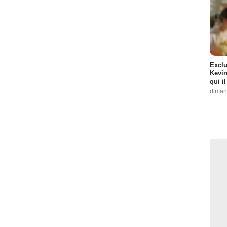
Exclu
Kevin
qui i
diman