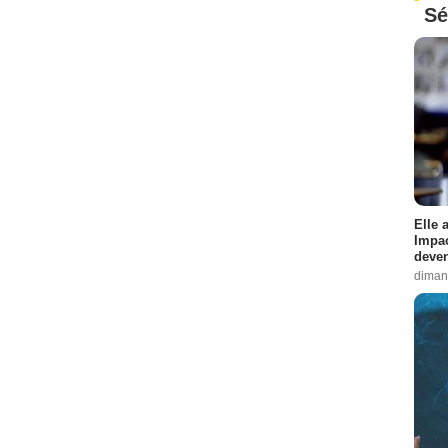
Sé
Elle 
Impac
deven
diman