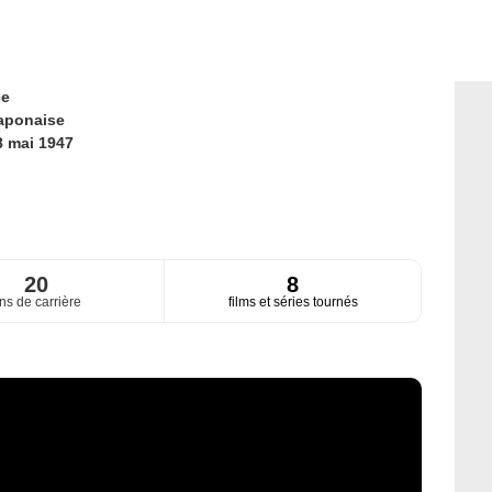
ce
aponaise
8 mai 1947
20
8
ns de carrière
films et séries tournés