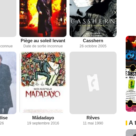
Piège au soleil levant
Casshern
inconnue
Date de sortie inconnue
26 octobre 2005
dise
Mâdadayo
Rêves
A 
026
19 septembre 2016
11 mai 1990