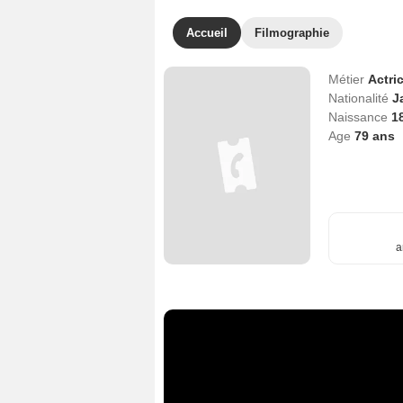
Accueil
Filmographie
Métier
Actri
Nationalité
J
Naissance
1
Age
79
ans
a