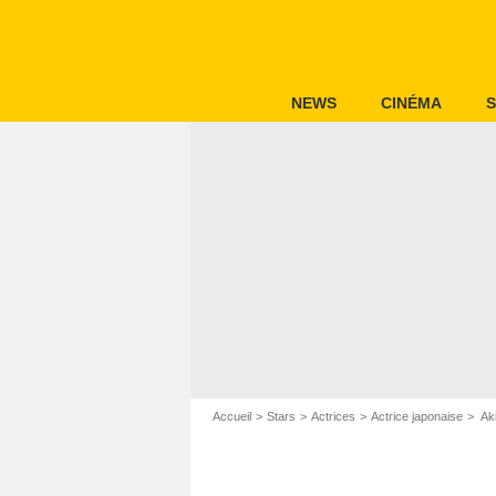
NEWS
CINÉMA
S
Accueil
Stars
Actrices
Actrice japonaise
Aki