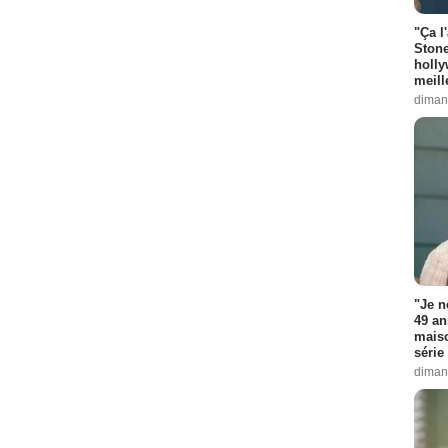
"Ça l
Stone
holly
meill
diman
"Je n
49 an
maiso
série 
diman