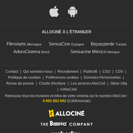
ALLOCINÉ À L'ÉTRANGER
Filmstarts
SensaCine
Beyazperde
Allemagne
Espagne
Turquie
AdoroCinema
Sensacine México
Brésil
Mexique
Contact
|
Qui sommes-nous
|
Recrutement
|
Publicité
|
CGU
|
CGV
|
Politique de cookies
|
Préférences cookies
|
Données Personnelles
|
Revue de presse
|
Charte d'écriture
|
Les services AlloCiné
|
Gérer Utiq
|
©AlloCiné
Retrouvez tous les horaires et infos de votre cinéma sur le numéro AlloCiné :
0 892 892 892
(0,90€/minute)