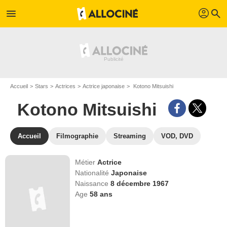
profil
menu
search
Accueil
Stars
Actrices
Actrice japonaise
Kotono Mitsuishi
Kotono Mitsuishi
Accueil
Filmographie
Streaming
VOD, DVD
Métier
Actrice
Nationalité
Japonaise
Naissance
8 décembre 1967
Age
58
ans