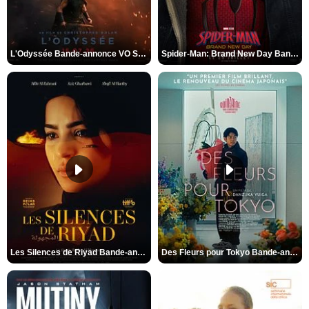
L'Odyssée Bande-annonce VO STFR
Spider-Man: Brand New Day Bande-annonce VO STFR
Les Silences de Riyad Bande-annonce VO STFR
Des Fleurs pour Tokyo Bande-annonce VO STFR