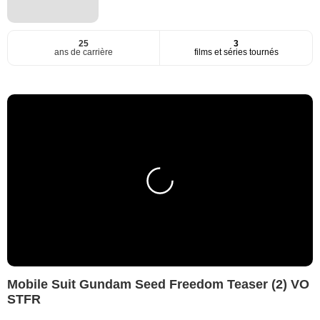
25
3
ans de carrière
films et séries tournés
Mobile Suit Gundam Seed Freedom Teaser (2) VO
STFR