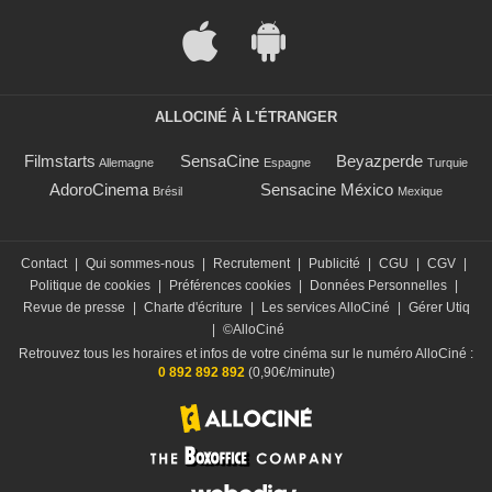
ALLOCINÉ À L'ÉTRANGER
Filmstarts
SensaCine
Beyazperde
Allemagne
Espagne
Turquie
AdoroCinema
Sensacine México
Brésil
Mexique
Contact
|
Qui sommes-nous
|
Recrutement
|
Publicité
|
CGU
|
CGV
|
Politique de cookies
|
Préférences cookies
|
Données Personnelles
|
Revue de presse
|
Charte d'écriture
|
Les services AlloCiné
|
Gérer Utiq
|
©AlloCiné
Retrouvez tous les horaires et infos de votre cinéma sur le numéro AlloCiné :
0 892 892 892
(0,90€/minute)