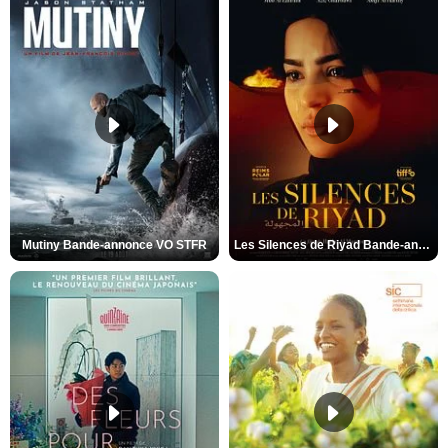
Mutiny Bande-annonce VO STFR
Les Silences de Riyad Bande-annonce VO STFR