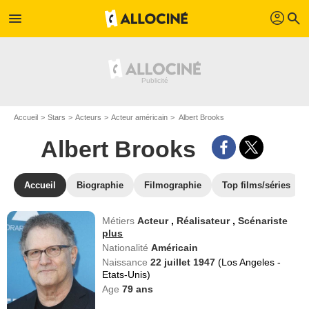
profil
menu
search
Accueil
Stars
Acteurs
Acteur américain
Albert Brooks
Albert Brooks
Accueil
Biographie
Filmographie
Top films/séries
Métiers
Acteur
,
Réalisateur
,
Scénariste
plus
Nationalité
Américain
Naissance
22 juillet 1947
(Los Angeles -
Etats-Unis)
Age
79
ans