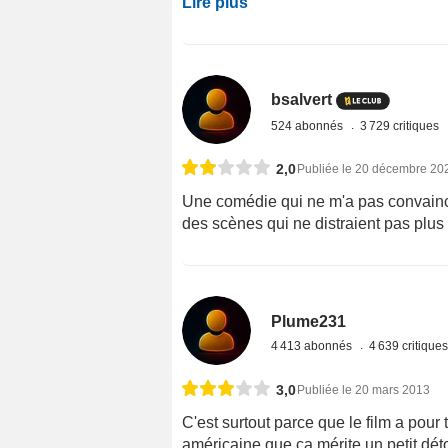
Lire plus
bsalvert
524 abonnés
3 729 critiques
2,0
Publiée le 20 décembre 20
Une comédie qui ne m'a pas convaincu
des scènes qui ne distraient pas plus
Plume231
4 413 abonnés
4 639 critique
3,0
Publiée le 20 mars 2013
C'est surtout parce que le film a pour 
américaine que ça mérite un petit d