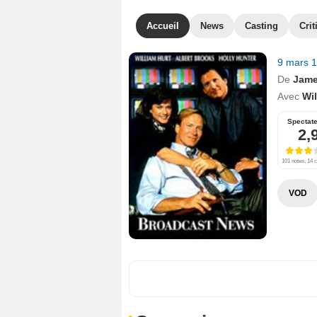
Accueil
News
Casting
Crit
9 mars 
De
Jame
Avec
Wil
Spectat
2,
101 notes, 14 c
VOD