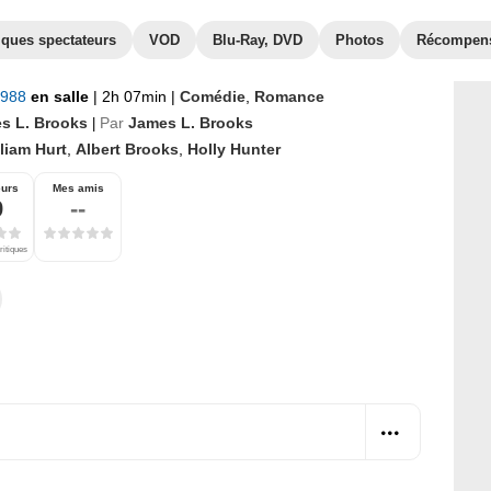
iques spectateurs
VOD
Blu-Ray, DVD
Photos
Récompen
1988
en salle
|
2h 07min
|
Comédie
,
Romance
s L. Brooks
Par
James L. Brooks
|
liam Hurt
,
Albert Brooks
,
Holly Hunter
eurs
Mes amis
9
--
ritiques