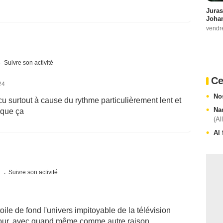
Juras
Johan
vendr
Suivre son activité
Ce
24
No
 surtout à cause du rythme particulièrement lent et
Na
 que ça
(Al
Al 
s
Suivre son activité
toile de fond l'univers impitoyable de la télévision
étour, avec quand même comme autre raison