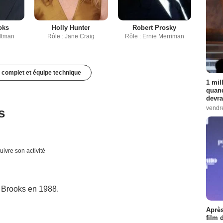
oks
Holly Hunter
Robert Prosky
Altman
Rôle : Jane Craig
Rôle : Ernie Merriman
 complet et équipe technique
1 mil
quand
devra
vendr
s
uivre son activité
 Brooks en 1988.
Après
film 