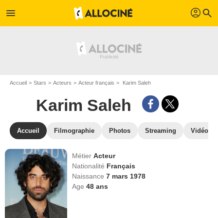
profil
menu
search
Accueil
Stars
Acteurs
Acteur français
Karim Saleh
Karim Saleh
Accueil
Filmographie
Photos
Streaming
Vidéos
Métier
Acteur
Nationalité
Français
Naissance
7 mars 1978
Age
48
ans