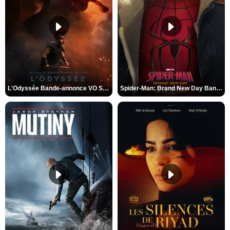
L'Odyssée Bande-annonce VO STFR
Spider-Man: Brand New Day Bande-annonce VO STFR