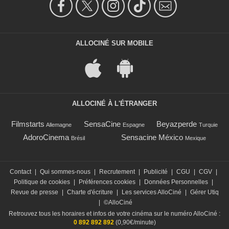
ALLOCINÉ SUR MOBILE
ALLOCINÉ À L'ÉTRANGER
Filmstarts
SensaCine
Beyazperde
Allemagne
Espagne
Turquie
AdoroCinema
Sensacine México
Brésil
Mexique
Contact
|
Qui sommes-nous
|
Recrutement
|
Publicité
|
CGU
|
CGV
|
Politique de cookies
|
Préférences cookies
|
Données Personnelles
|
Revue de presse
|
Charte d'écriture
|
Les services AlloCiné
|
Gérer Utiq
|
©AlloCiné
Retrouvez tous les horaires et infos de votre cinéma sur le numéro AlloCiné :
0 892 892 892
(0,90€/minute)