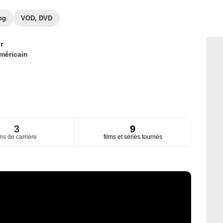
ng
VOD, DVD
r
méricain
3
9
ns de carrière
films et séries tournés