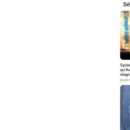
Sé
Spide
qu'A
réagi
jeudi 