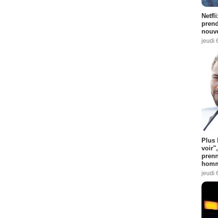
Netfl
prend
nouve
jeudi 
Plus 
voir"
prenn
homm
jeudi 