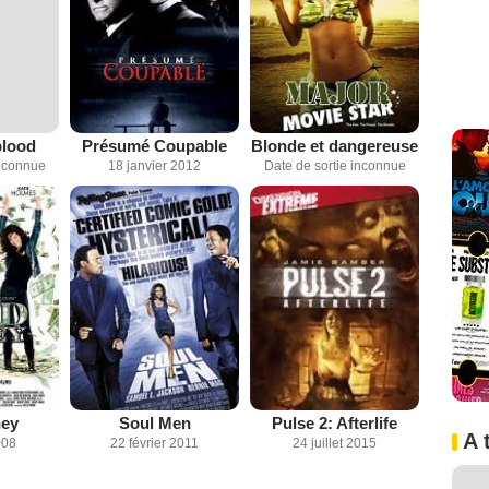
blood
Présumé Coupable
Blonde et dangereuse
inconnue
18 janvier 2012
Date de sortie inconnue
ey
Soul Men
Pulse 2: Afterlife
A 
008
22 février 2011
24 juillet 2015