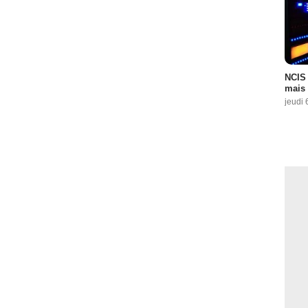
NCIS 
mais 
jeudi 