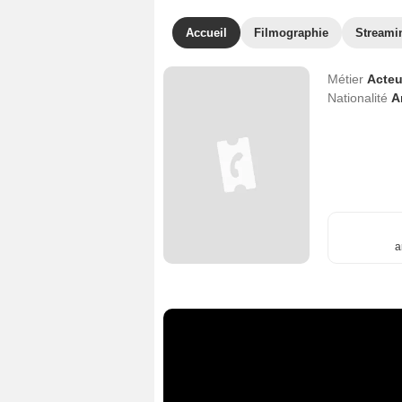
Accueil
Filmographie
Streami
Métier
Acteu
Nationalité
A
a