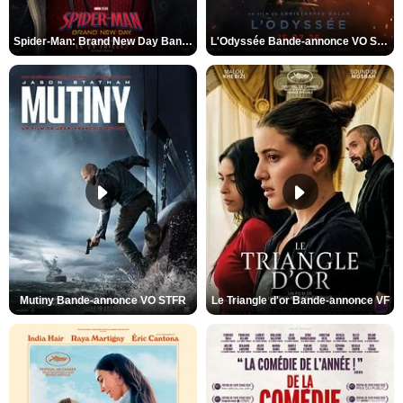
Spider-Man: Brand New Day Bande-annonce VO STFR
L'Odyssée Bande-annonce VO STFR
Mutiny Bande-annonce VO STFR
Le Triangle d'or Bande-annonce VF