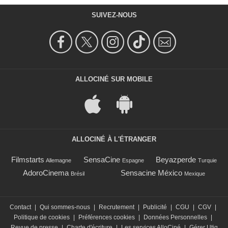
SUIVEZ-NOUS
ALLOCINÉ SUR MOBILE
ALLOCINÉ À L'ÉTRANGER
Filmstarts
SensaCine
Beyazperde
Allemagne
Espagne
Turquie
AdoroCinema
Sensacine México
Brésil
Mexique
Contact
|
Qui sommes-nous
|
Recrutement
|
Publicité
|
CGU
|
CGV
|
Politique de cookies
|
Préférences cookies
|
Données Personnelles
|
Revue de presse
|
Charte d'écriture
|
Les services AlloCiné
|
Gérer Utiq