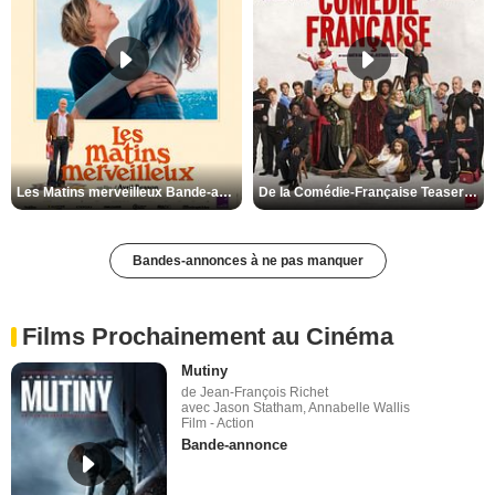
Les Matins merveilleux Bande-annonce VF
De la Comédie-Française Teaser VF
Bandes-annonces à ne pas manquer
Films Prochainement au Cinéma
Mutiny
de Jean-François Richet
avec Jason Statham, Annabelle Wallis
Film - Action
Bande-annonce