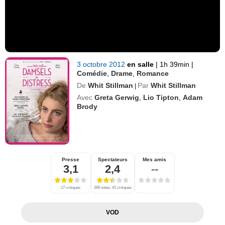
3 octobre 2012
en salle
|
1h 39min
|
Comédie
,
Drame
,
Romance
De
Whit Stillman
Par
Whit Stillman
|
Avec
Greta Gerwig
,
Lio Tipton
,
Adam
Brody
Presse
Spectateurs
Mes amis
3,1
2,4
--
17 critiques
266 notes, 41 critiques
VOD