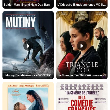
Spider-Man: Brand New Day Bande-annonce VO STFR
L'Odyssée Bande-annonce VO STFR
Mutiny Bande-annonce VO STFR
Le Triangle d'or Bande-annonce VF