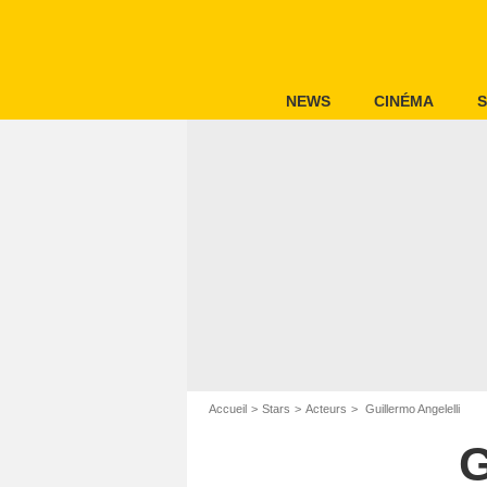
NEWS
CINÉMA
S
Accueil
Stars
Acteurs
Guillermo Angelelli
G