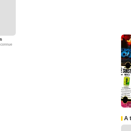
s
inconnue
A 