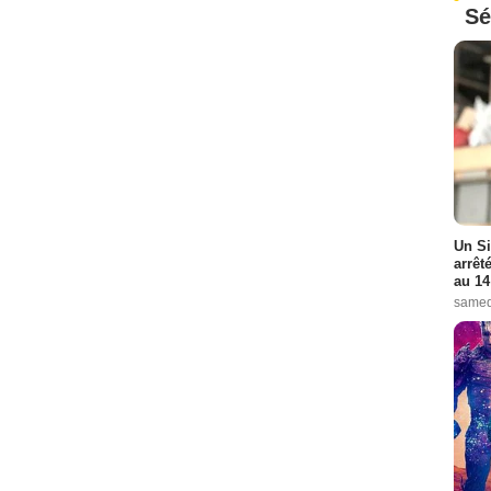
Sé
Un Si
arrêt
au 14
samed