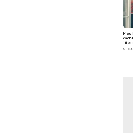
Plus 
cache
10 au
samed