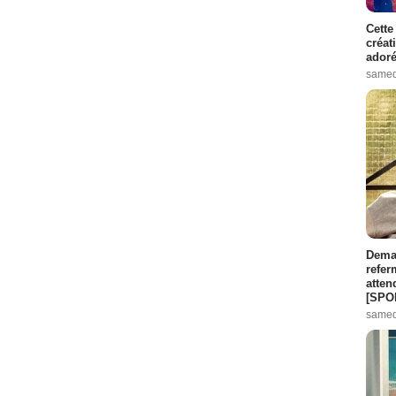
Cette
créat
adoré
samed
Demai
refer
atten
[SPO
samed