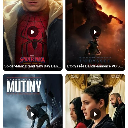
Spider-Man: Brand New Day Bande-annonce VO STFR
L'Odyssée Bande-annonce VO STFR