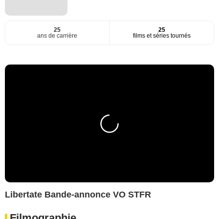
25
25
ans de carrière
films et séries tournés
Libertate Bande-annonce VO STFR
Filmographie