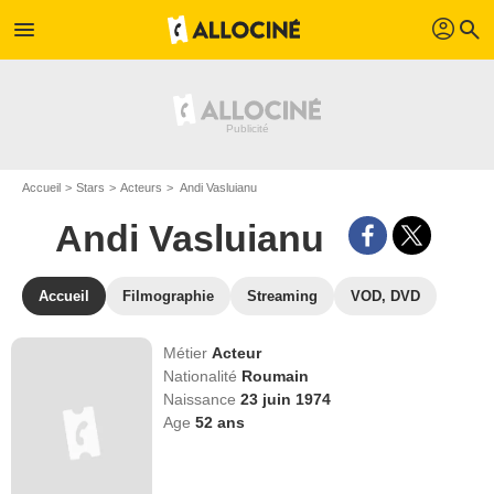
profil
menu
search
Accueil
Stars
Acteurs
Andi Vasluianu
Andi Vasluianu
Accueil
Filmographie
Streaming
VOD, DVD
Métier
Acteur
Nationalité
Roumain
Naissance
23 juin 1974
Age
52
ans