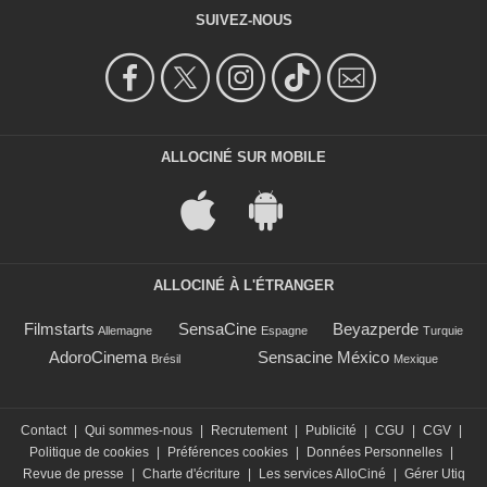
SUIVEZ-NOUS
ALLOCINÉ SUR MOBILE
ALLOCINÉ À L'ÉTRANGER
Filmstarts
SensaCine
Beyazperde
Allemagne
Espagne
Turquie
AdoroCinema
Sensacine México
Brésil
Mexique
Contact
|
Qui sommes-nous
|
Recrutement
|
Publicité
|
CGU
|
CGV
|
Politique de cookies
|
Préférences cookies
|
Données Personnelles
|
Revue de presse
|
Charte d'écriture
|
Les services AlloCiné
|
Gérer Utiq