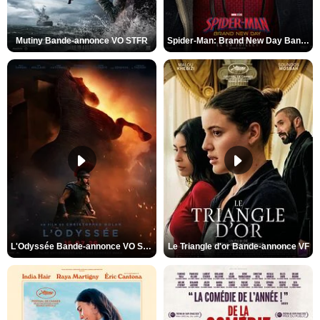
Mutiny Bande-annonce VO STFR
Spider-Man: Brand New Day Bande-annonce VO STFR
L'Odyssée Bande-annonce VO STFR
Le Triangle d'or Bande-annonce VF