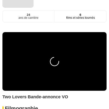
24
6
ans de carrière
films et séries tournés
Two Lovers Bande-annonce VO
Filmographie