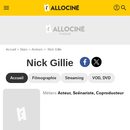
profil
menu
search
Accueil
Stars
Acteurs
Nick Gillie
Nick Gillie
Accueil
Filmographie
Streaming
VOD, DVD
Métiers
Acteur,
Scénariste,
Coproducteur