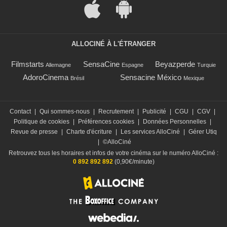
ALLOCINÉ À L'ÉTRANGER
Filmstarts
SensaCine
Beyazperde
Allemagne
Espagne
Turquie
AdoroCinema
Sensacine México
Brésil
Mexique
Contact
|
Qui sommes-nous
|
Recrutement
|
Publicité
|
CGU
|
CGV
|
Politique de cookies
|
Préférences cookies
|
Données Personnelles
|
Revue de presse
|
Charte d'écriture
|
Les services AlloCiné
|
Gérer Utiq
|
©AlloCiné
Retrouvez tous les horaires et infos de votre cinéma sur le numéro AlloCiné :
0 892 892 892
(0,90€/minute)