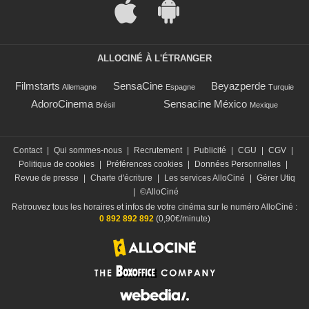
ALLOCINÉ À L'ÉTRANGER
Filmstarts
SensaCine
Beyazperde
Allemagne
Espagne
Turquie
AdoroCinema
Sensacine México
Brésil
Mexique
Contact
|
Qui sommes-nous
|
Recrutement
|
Publicité
|
CGU
|
CGV
|
Politique de cookies
|
Préférences cookies
|
Données Personnelles
|
Revue de presse
|
Charte d'écriture
|
Les services AlloCiné
|
Gérer Utiq
|
©AlloCiné
Retrouvez tous les horaires et infos de votre cinéma sur le numéro AlloCiné :
0 892 892 892
(0,90€/minute)