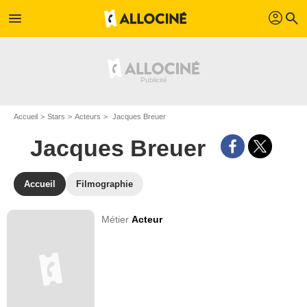
profil
menu
search
Accueil
Stars
Acteurs
Jacques Breuer
Jacques Breuer
Accueil
Filmographie
Métier
Acteur