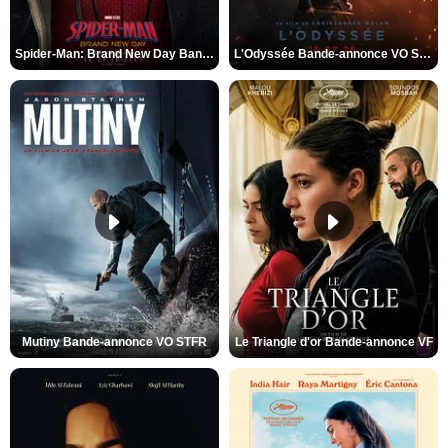
Spider-Man: Brand New Day Bande-annonce VO STFR
L'Odyssée Bande-annonce VO STFR
Mutiny Bande-annonce VO STFR
Le Triangle d'or Bande-annonce VF