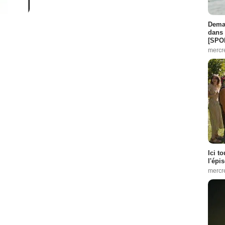
Demai
dans 
[SPO
mercr
Ici t
l'épi
mercr