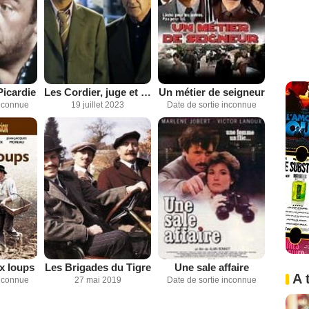
icardie
Les Cordier, juge et flic
Un métier de seigneur
inconnue
19 juillet 2023
Date de sortie inconnue
x loups
Les Brigades du Tigre
Une sale affaire
A 
inconnue
27 mai 2019
Date de sortie inconnue