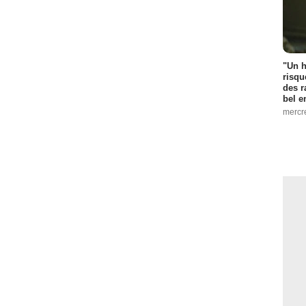
"Un h
risqu
des r
bel 
mercr