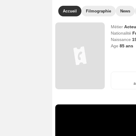
Accueil
Filmographie
News
Métier
Acteu
Nationalité
F
Naissance
1
Age
85
ans
a