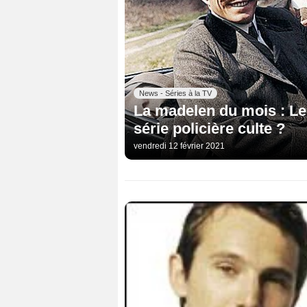
News - Séries à la TV
La madelen du mois : Les
série policière culte ?
vendredi 12 février 2021