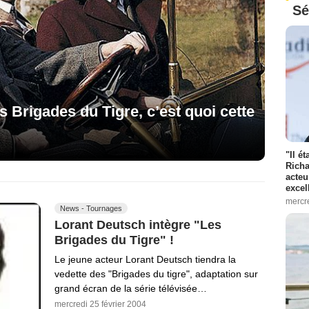
Sé
 Brigades du Tigre, c’est quoi cette
"Il é
Richa
acteu
excel
mercr
News - Tournages
Lorant Deutsch intègre "Les
Brigades du Tigre" !
Le jeune acteur Lorant Deutsch tiendra la
vedette des "Brigades du tigre", adaptation sur
grand écran de la série télévisée…
mercredi 25 février 2004