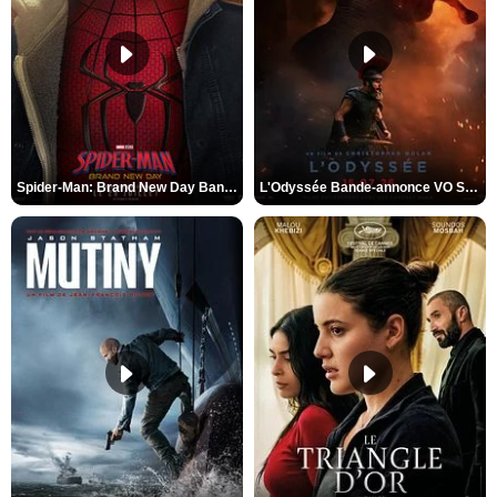
Spider-Man: Brand New Day Bande-annonce VO STFR
L'Odyssée Bande-annonce VO STFR