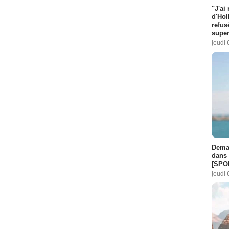
"J'ai
d'Hol
refus
super
jeudi 
Demai
dans 
[SPO
jeudi 