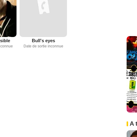
sible
Bull's eyes
inconnue
Date de sortie inconnue
A 