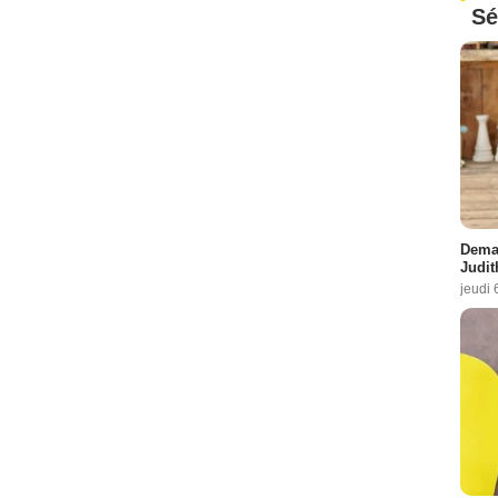
Sé
Demai
Judit
jeudi 