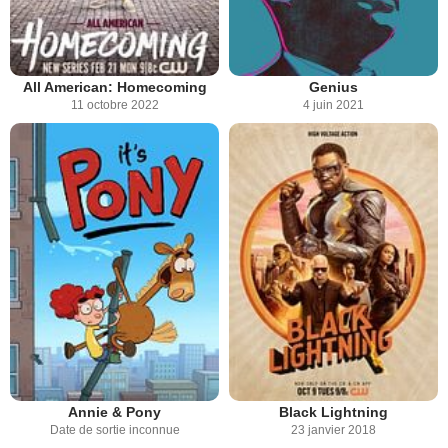
All American: Homecoming
Genius
11 octobre 2022
4 juin 2021
Annie & Pony
Black Lightning
Date de sortie inconnue
23 janvier 2018