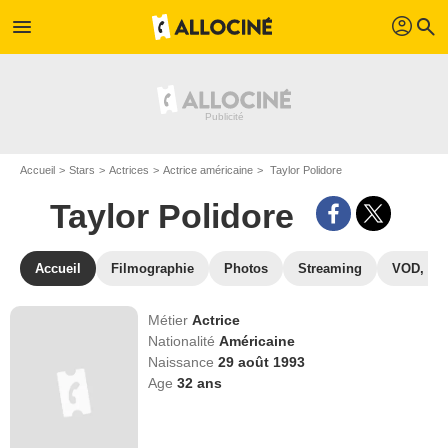
profil
menu
search
Accueil
Stars
Actrices
Actrice américaine
Taylor Polidore
Taylor Polidore
Accueil
Filmographie
Photos
Streaming
VOD, DV
Métier
Actrice
Nationalité
Américaine
Naissance
29 août 1993
Age
32
ans