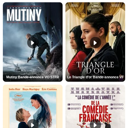
Mutiny Bande-annonce VO STFR
Le Triangle d'or Bande-annonce VF