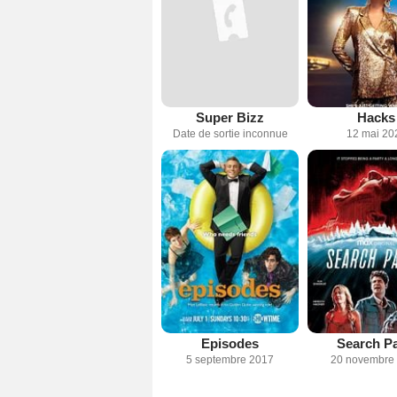
Super Bizz
Hacks
Date de sortie inconnue
12 mai 20
Episodes
Search Pa
5 septembre 2017
20 novembre