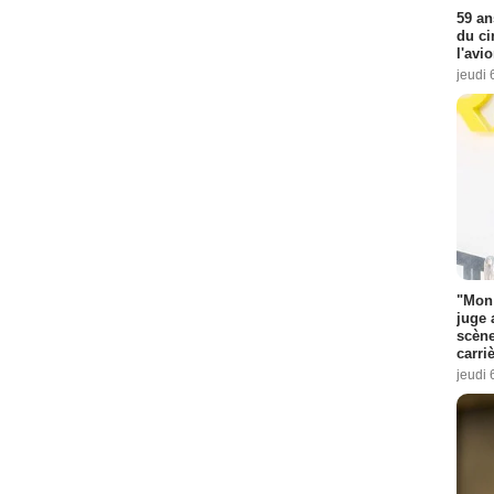
59 an
du ci
l'avi
jeudi 
"Mon 
juge 
scène
carri
jeudi 