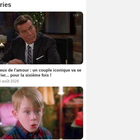
ries
eux de l'amour : un couple iconique va se
ier... pour la sixième fois !
6 août 2026