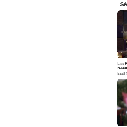
Sé
Les F
remar
jeudi 