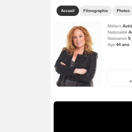
Accueil
Filmographie
Photos
Métiers
Actr
Nationalité
A
Naissance
5 
Age
44
ans
a