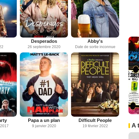
Desperados
Abby's
22
26 septembre 2020
Date de sortie inconnue
rty
Papa a un plan
Difficult People
A 
 2017
9 janvier 2020
19 février 2022