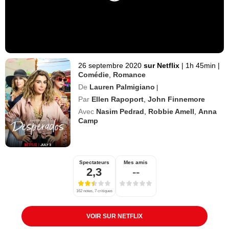
26 septembre 2020
sur Netflix
|
1h 45min
|
Comédie
,
Romance
De
Lauren Palmigiano
|
Par
Ellen Rapoport
,
John Finnemore
Avec
Nasim Pedrad
,
Robbie Amell
,
Anna
Camp
Spectateurs
Mes amis
2,3
--
162 notes, 7 critiques
VOIR SUR NETFLIX