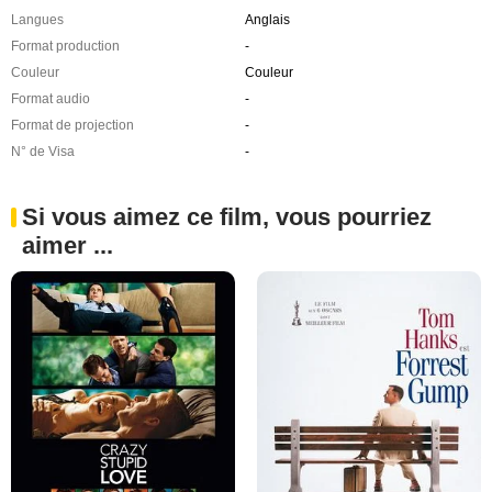
Langues
Anglais
Format production
-
Couleur
Couleur
Format audio
-
Format de projection
-
N° de Visa
-
Si vous aimez ce film, vous pourriez
aimer ...