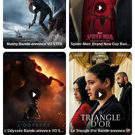
Mutiny Bande-annonce VO STFR
Spider-Man: Brand New Day Bande-annonce VO STFR
L'Odyssée Bande-annonce VO STFR
Le Triangle d'or Bande-annonce VF