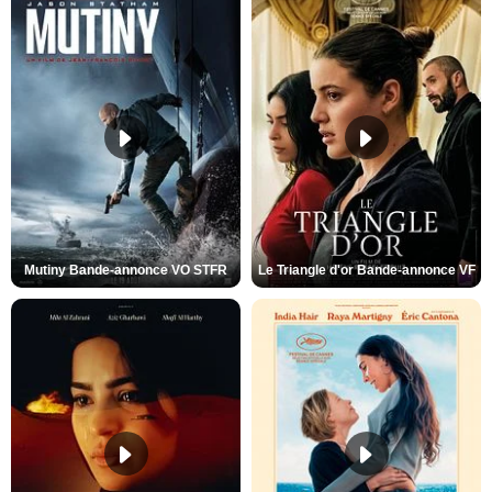
Mutiny Bande-annonce VO STFR
Le Triangle d'or Bande-annonce VF