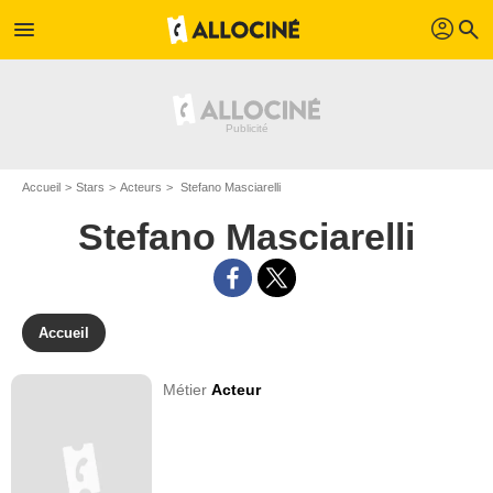
profil
menu
search
Accueil
Stars
Acteurs
Stefano Masciarelli
Stefano Masciarelli
Accueil
Métier
Acteur