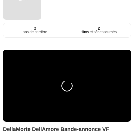
2
2
ans de carrière
films et séries tournés
DellaMorte DellAmore Bande-annonce VF