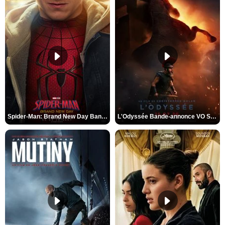
Spider-Man: Brand New Day Bande-annonce VO STFR
L'Odyssée Bande-annonce VO STFR