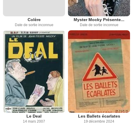
Colère
Myster Mocky Présente...
Date de sortie inconnue
Date de sortie inconnue
Le Deal
Les Ballets écarlates
14 mars 2007
19 décembre 2024