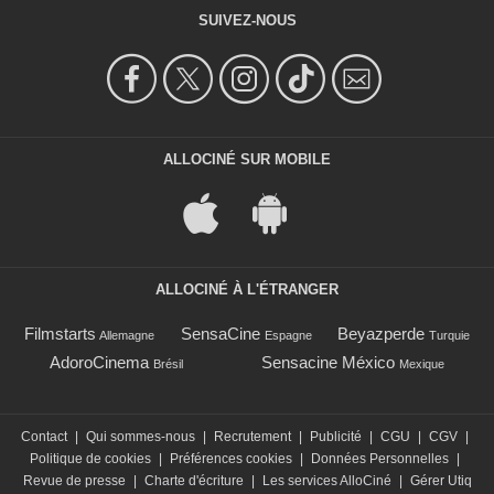
SUIVEZ-NOUS
ALLOCINÉ SUR MOBILE
ALLOCINÉ À L'ÉTRANGER
Filmstarts
SensaCine
Beyazperde
Allemagne
Espagne
Turquie
AdoroCinema
Sensacine México
Brésil
Mexique
Contact
|
Qui sommes-nous
|
Recrutement
|
Publicité
|
CGU
|
CGV
|
Politique de cookies
|
Préférences cookies
|
Données Personnelles
|
Revue de presse
|
Charte d'écriture
|
Les services AlloCiné
|
Gérer Utiq