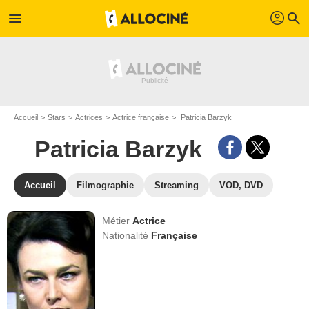
profil
menu
search
Accueil
Stars
Actrices
Actrice française
Patricia Barzyk
Patricia Barzyk
Accueil
Filmographie
Streaming
VOD, DVD
Métier
Actrice
Nationalité
Française