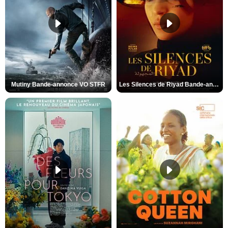
Mutiny Bande-annonce VO STFR
Les Silences de Riyad Bande-annonce VO STFR