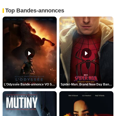
Top Bandes-annonces
L'Odyssée Bande-annonce VO STFR
Spider-Man: Brand New Day Bande-annonce VO STFR