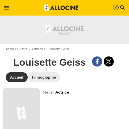
profil
menu
search
Accueil
Stars
Actrices
Louisette Geiss
Louisette Geiss
Accueil
Filmographie
Métier
Actrice