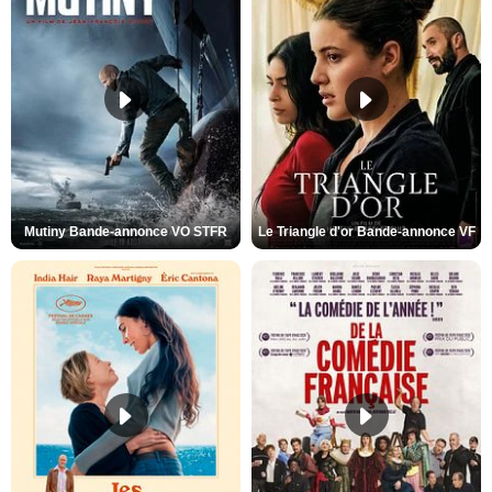
Mutiny Bande-annonce VO STFR
Le Triangle d'or Bande-annonce VF