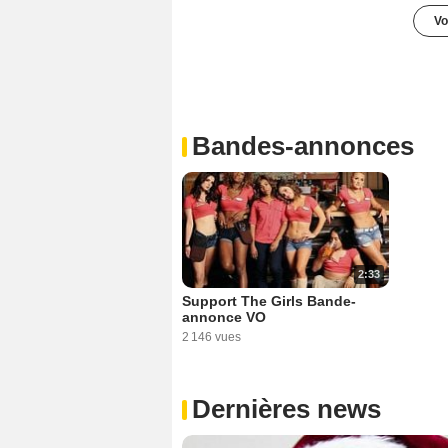
Vo
Bandes-annonces
2:33
Support The Girls Bande-
annonce VO
2 146 vues
Dernières news