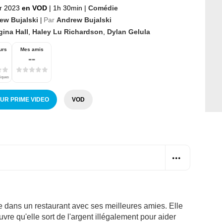
er 2023
en VOD
|
1h 30min
|
Comédie
ew Bujalski
Par
Andrew Bujalski
|
gina Hall
,
Haley Lu Richardson
,
Dylan Gelula
urs
Mes amis
--
tiques
SUR PRIME VIDEO
VOD
 dans un restaurant avec ses meilleures amies. Elle
vre qu'elle sort de l'argent illégalement pour aider