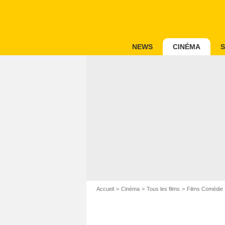
NEWS
CINÉMA
S
Accueil
Cinéma
Tous les films
Films Comédie