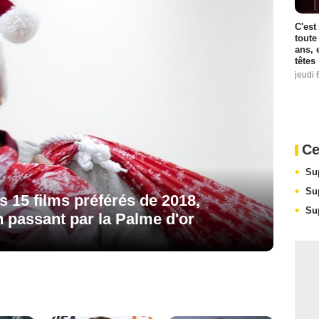
C'est
toute
ans, 
têtes
jeudi 
Ce
Su
Su
 15 films préférés de 2018,
Su
 passant par la Palme d'or