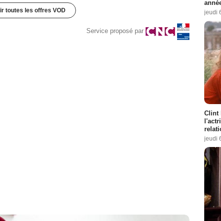
année
ir toutes les offres VOD
jeudi 
Service proposé par
Clint
l'act
relat
jeudi 