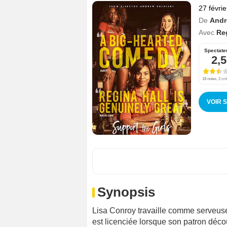
27 févri
De
Andr
Avec
Re
Spectate
2,5
18 notes, 2 cri
VOIR 
Synopsis
Lisa Conroy travaille comme serveuse
est licenciée lorsque son patron décou