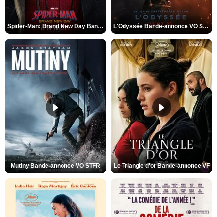
Spider-Man: Brand New Day Bande-annonce VO STFR
L'Odyssée Bande-annonce VO STFR
Mutiny Bande-annonce VO STFR
Le Triangle d'or Bande-annonce VF