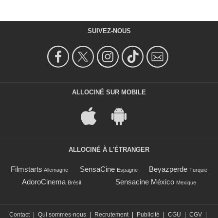
SUIVEZ-NOUS
ALLOCINÉ SUR MOBILE
ALLOCINÉ À L'ÉTRANGER
Filmstarts
SensaCine
Beyazperde
Allemagne
Espagne
Turquie
AdoroCinema
Sensacine México
Brésil
Mexique
Contact
|
Qui sommes-nous
|
Recrutement
|
Publicité
|
CGU
|
CGV
|