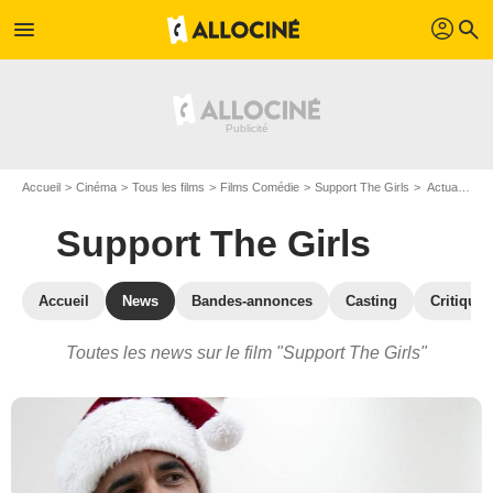
profil
menu
search
Accueil
Cinéma
Tous les films
Films Comédie
Support The Girls
Actualités Support The Girls
Support The Girls
Accueil
News
Bandes-annonces
Casting
Critiques
Toutes les news sur le film "Support The Girls"