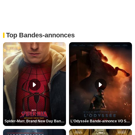
Top Bandes-annonces
Spider-Man: Brand New Day Bande-annonce VO STFR
L'Odyssée Bande-annonce VO STFR