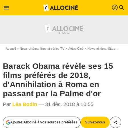
profil
menu
search
Accueil
News cinéma, films et séries TV
Actus Ciné
News cinéma: Stars
Barac
Barack Obama révèle ses 15
films préférés de 2018,
d'Annihilation à Roma en
passant par la Palme d'or
Par
Léa Bodin
— 31 déc. 2018 à 10:55
The Obama Foundation via Bestimage
Ajoutez Allociné à vos sources préférées
Suivez-nous
Partag