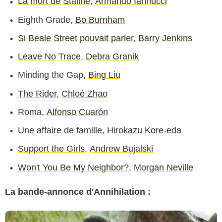
La mort de Staline
,
Armando Iannucci
Eighth Grade,
Bo Burnham
Si Beale Street pouvait parler
,
Barry Jenkins
Leave No Trace
,
Debra Granik
Minding the Gap,
Bing Liu
The Rider
,
Chloé Zhao
Roma,
Alfonso Cuarón
Une affaire de famille,
Hirokazu Kore-eda
Support the Girls
,
Andrew Bujalski
Won't You Be My Neighbor?
,
Morgan Neville
La bande-annonce d'Annihilation :