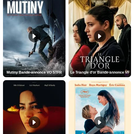
Mutiny Bande-annonce VO STFR
Le Triangle d'or Bande-annonce VF