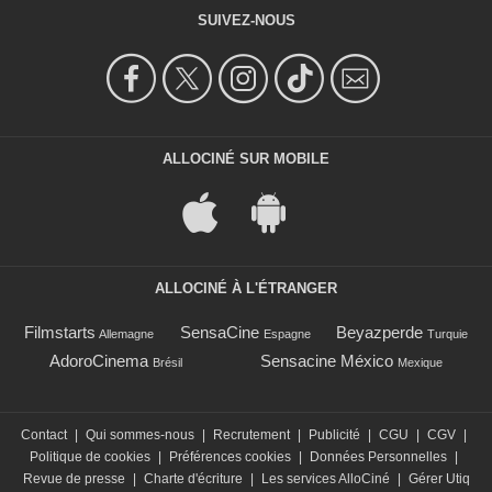
SUIVEZ-NOUS
ALLOCINÉ SUR MOBILE
ALLOCINÉ À L'ÉTRANGER
Filmstarts
SensaCine
Beyazperde
Allemagne
Espagne
Turquie
AdoroCinema
Sensacine México
Brésil
Mexique
Contact
|
Qui sommes-nous
|
Recrutement
|
Publicité
|
CGU
|
CGV
|
Politique de cookies
|
Préférences cookies
|
Données Personnelles
|
Revue de presse
|
Charte d'écriture
|
Les services AlloCiné
|
Gérer Utiq