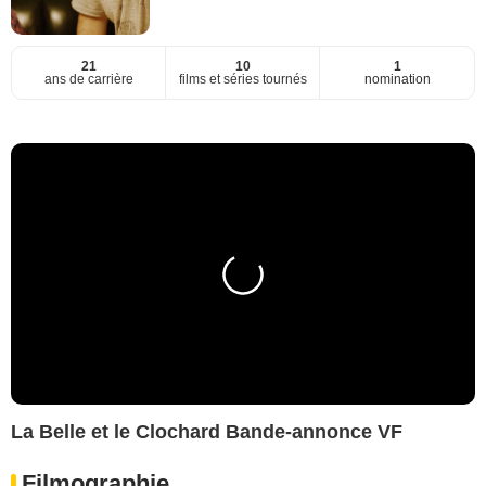
21
10
1
ans de carrière
films et séries tournés
nomination
La Belle et le Clochard Bande-annonce VF
Filmographie