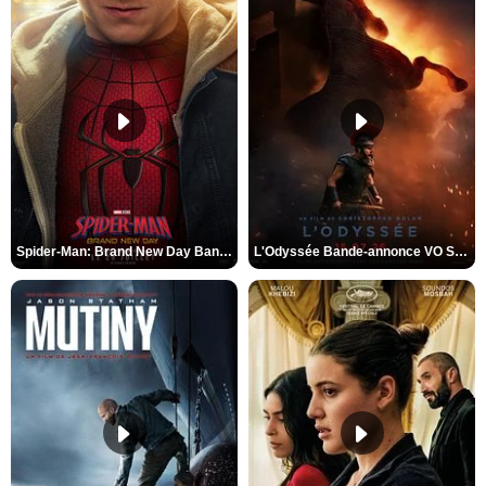
Spider-Man: Brand New Day Bande-annonce VO STFR
L'Odyssée Bande-annonce VO STFR