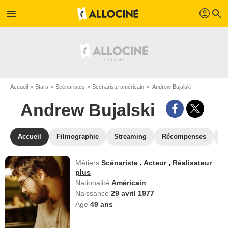
profil
menu
search
Accueil
Stars
Scénaristes
Scénariste américain
Andrew Bujalski
Andrew Bujalski
Accueil
Filmographie
Streaming
Récompenses
V
Métiers
Scénariste
,
Acteur
,
Réalisateur
plus
Nationalité
Américain
Naissance
29 avril 1977
Age
49
ans