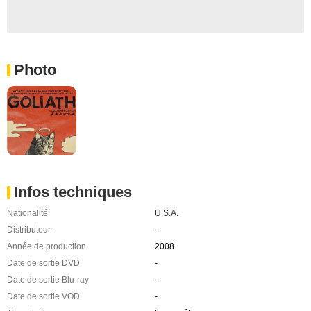
Photo
Infos techniques
Nationalité
U.S.A.
Distributeur
-
Année de production
2008
Date de sortie DVD
-
Date de sortie Blu-ray
-
Date de sortie VOD
-