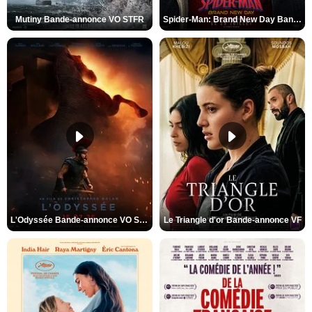
Mutiny Bande-annonce VO STFR
Spider-Man: Brand New Day Bande-annonce VO STFR
L'Odyssée Bande-annonce VO STFR
Le Triangle d'or Bande-annonce VF