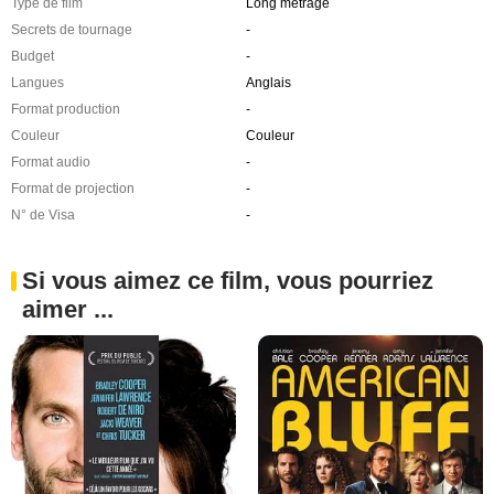
Type de film
Long métrage
Secrets de tournage
-
Budget
-
Langues
Anglais
Format production
-
Couleur
Couleur
Format audio
-
Format de projection
-
N° de Visa
-
Si vous aimez ce film, vous pourriez
aimer ...