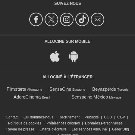
SUIVEZ-NOUS
ALLOCINÉ SUR MOBILE
ALLOCINÉ À L'ÉTRANGER
Filmstarts
SensaCine
Beyazperde
Allemagne
Espagne
Turquie
AdoroCinema
Sensacine México
Brésil
Mexique
Contact
|
Qui sommes-nous
|
Recrutement
|
Publicité
|
CGU
|
CGV
|
Politique de cookies
|
Préférences cookies
|
Données Personnelles
|
Revue de presse
|
Charte d'écriture
|
Les services AlloCiné
|
Gérer Utiq