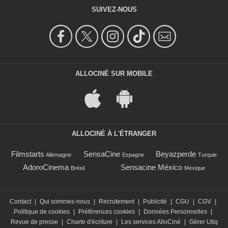
SUIVEZ-NOUS
ALLOCINÉ SUR MOBILE
ALLOCINÉ À L'ÉTRANGER
Filmstarts
SensaCine
Beyazperde
Allemagne
Espagne
Turquie
AdoroCinema
Sensacine México
Brésil
Mexique
Contact
|
Qui sommes-nous
|
Recrutement
|
Publicité
|
CGU
|
CGV
|
Politique de cookies
|
Préférences cookies
|
Données Personnelles
|
Revue de presse
|
Charte d'écriture
|
Les services AlloCiné
|
Gérer Utiq