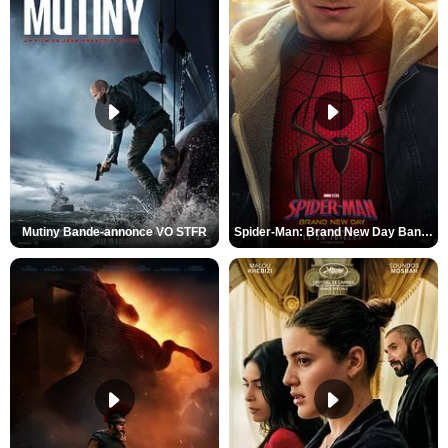
Mutiny Bande-annonce VO STFR
Spider-Man: Brand New Day Bande-annonce VO STFR