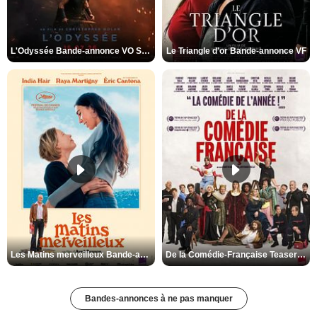
L'Odyssée Bande-annonce VO STFR
Le Triangle d'or Bande-annonce VF
Les Matins merveilleux Bande-annonce VF
De la Comédie-Française Teaser VF
Bandes-annonces à ne pas manquer