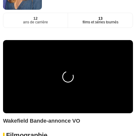
12
13
ans de carrière
films et séries tournés
Wakefield Bande-annonce VO
Filmographie