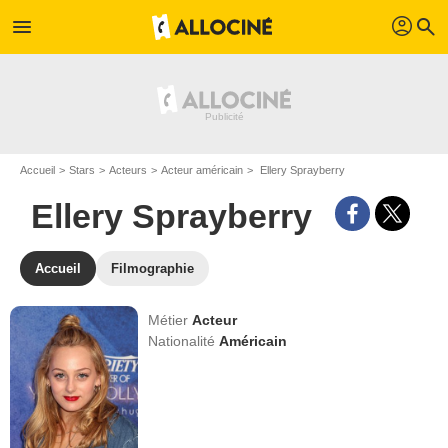
profil
menu
search
Accueil
Stars
Acteurs
Acteur américain
Ellery Sprayberry
Ellery Sprayberry
Accueil
Filmographie
Métier
Acteur
Nationalité
Américain