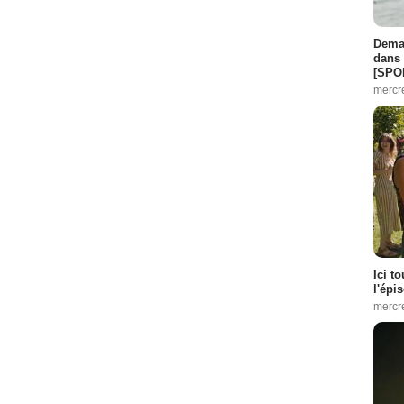
Demai
dans 
[SPO
mercr
Ici t
l'épi
mercr