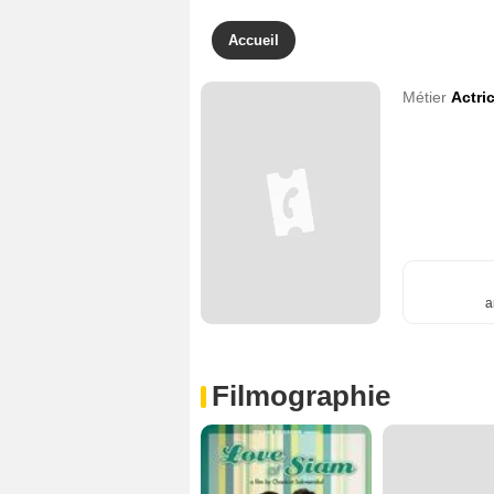
Accueil
Métier
Actri
a
Filmographie