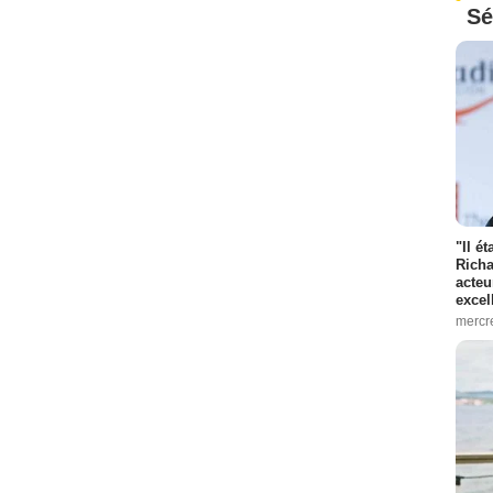
Sé
"Il é
Richa
acteu
excel
mercr