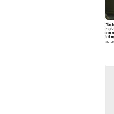
"Un h
risqu
des r
bel 
mercr