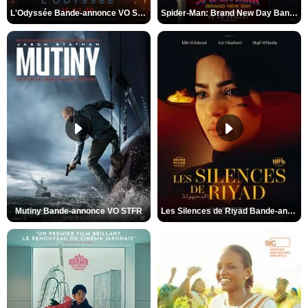
L'Odyssée Bande-annonce VO STFR
Spider-Man: Brand New Day Bande-annonce VO STFR
Mutiny Bande-annonce VO STFR
Les Silences de Riyad Bande-annonce VO STFR