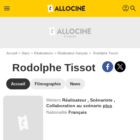
profil
menu
search
Accueil
Stars
Réalisateurs
Réalisateur français
Rodolphe Tissot
Rodolphe Tissot
Accueil
Filmographie
News
Métiers
Réalisateur
,
Scénariste
,
Collaboration au scénario
plus
Nationalité
Français