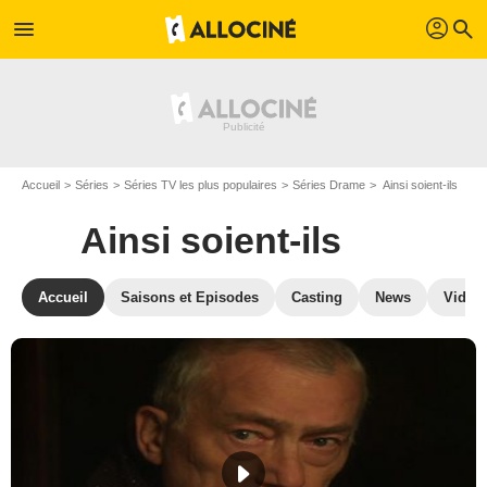
profil
menu
search
Accueil
Séries
Séries TV les plus populaires
Séries Drame
Ainsi soient-ils
Ainsi soient-ils
Accueil
Saisons et Episodes
Casting
News
Vidéo