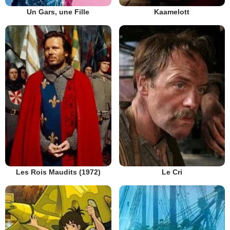
Un Gars, une Fille
Kaamelott
Les Rois Maudits (1972)
Le Cri