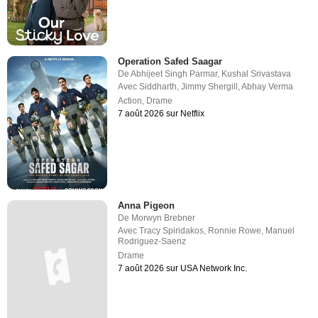
Operation Safed Saagar
De
Abhijeet Singh Parmar
,
Kushal Srivastava
Avec
Siddharth
,
Jimmy Shergill
,
Abhay Verma
Action
,
Drame
7 août 2026 sur Netflix
Anna Pigeon
De
Morwyn Brebner
Avec
Tracy Spiridakos
,
Ronnie Rowe
,
Manuel
Rodriguez-Saenz
Drame
7 août 2026 sur USA Network Inc.