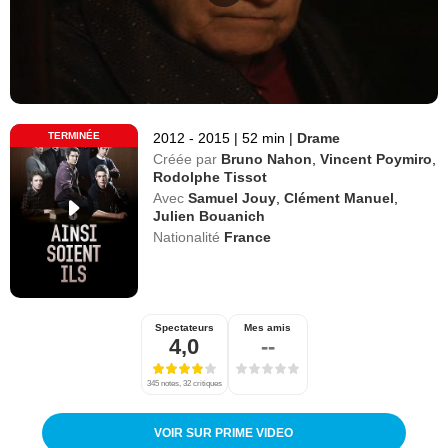
TERMINÉE
2012 - 2015
|
52 min
|
Drame
Créée par
Bruno Nahon
,
Vincent Poymiro
,
Rodolphe Tissot
Avec
Samuel Jouy
,
Clément Manuel
,
Julien Bouanich
Nationalité
France
Spectateurs
Mes amis
4,0
--
345 notes, 32 critiques
VOIR SUR PRIME VIDEO