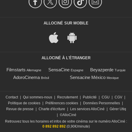
ALLOCINÉ SUR MOBILE
ALLOCINÉ À L'ÉTRANGER
Filmstarts
SensaCine
Beyazperde
Allemagne
Espagne
Turquie
AdoroCinema
Sensacine México
Brésil
Mexique
Contact
|
Qui sommes-nous
|
Recrutement
|
Publicité
|
CGU
|
CGV
|
Politique de cookies
|
Préférences cookies
|
Données Personnelles
|
Revue de presse
|
Charte d'écriture
|
Les services AlloCiné
|
Gérer Utiq
|
©AlloCiné
Retrouvez tous les horaires et infos de votre cinéma sur le numéro AlloCiné :
0 892 892 892
(0,90€/minute)