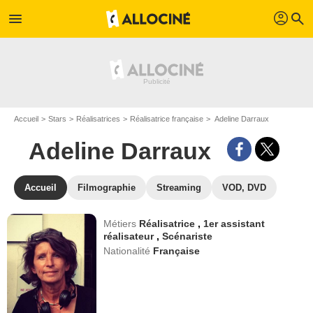
profil
menu
search
Accueil
Stars
Réalisatrices
Réalisatrice française
Adeline Darraux
Adeline Darraux
Accueil
Filmographie
Streaming
VOD, DVD
Métiers
Réalisatrice
,
1er assistant
réalisateur
,
Scénariste
Nationalité
Française