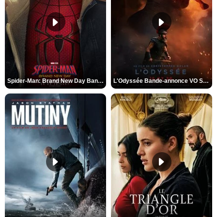
Spider-Man: Brand New Day Bande-annonce VO STFR
L'Odyssée Bande-annonce VO STFR