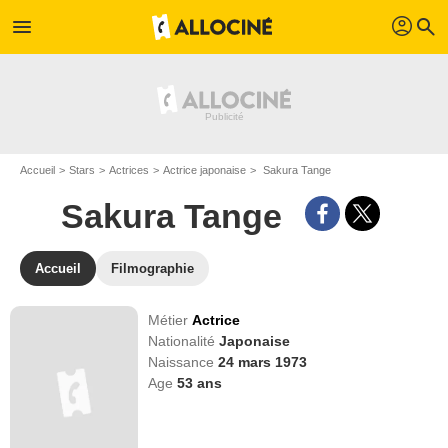
profil
menu
search
Accueil
Stars
Actrices
Actrice japonaise
Sakura Tange
Sakura Tange
Accueil
Filmographie
Métier
Actrice
Nationalité
Japonaise
Naissance
24 mars 1973
Age
53
ans