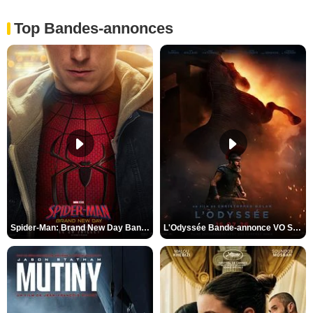
Top Bandes-annonces
Spider-Man: Brand New Day Bande-annonce VO STFR
L'Odyssée Bande-annonce VO STFR