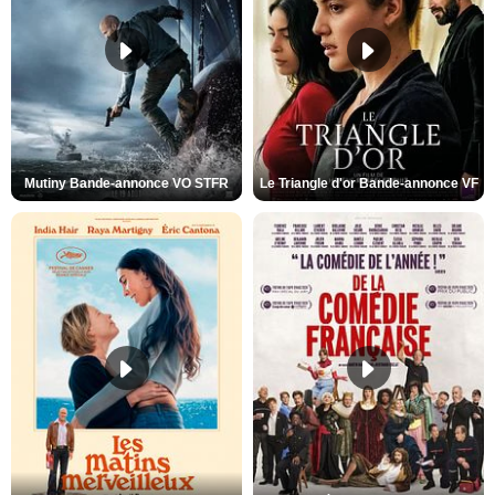
Mutiny Bande-annonce VO STFR
Le Triangle d'or Bande-annonce VF