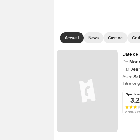
Accueil
News
Casting
Crit
Date de 
De
Mori
Par
Jenn
Avec
Sa
Titre ori
Spectate
3,2
34 notes, 2 cri