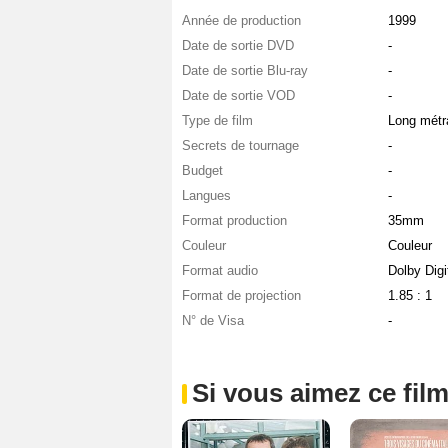
Année de production
1999
Date de sortie DVD
-
Date de sortie Blu-ray
-
Date de sortie VOD
-
Type de film
Long métr
Secrets de tournage
-
Budget
-
Langues
-
Format production
35mm
Couleur
Couleur
Format audio
Dolby Digi
Format de projection
1.85 : 1
N° de Visa
-
Si vous aimez ce film