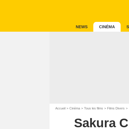
NEWS
CINÉMA
S
Accueil
Cinéma
Tous les films
Films Divers
Sakura Ch