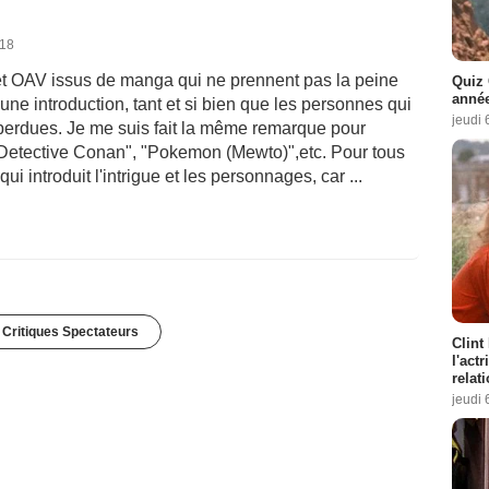
018
et OAV issus de manga qui ne prennent pas la peine
Quiz 
année
une introduction, tant et si bien que les personnes qui
jeudi 
it perdues. Je me suis fait la même remarque pour
"Detective Conan", "Pokemon (Mewto)",etc. Pour tous
ui introduit l'intrigue et les personnages, car ...
 Critiques Spectateurs
Clint
l'act
relat
jeudi 