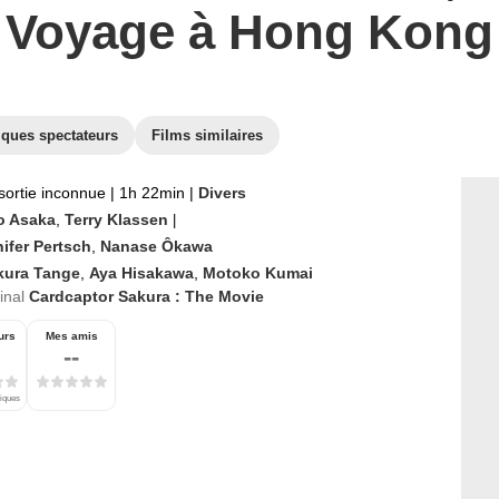
Voyage à Hong Kong
iques spectateurs
Films similaires
sortie inconnue
|
1h 22min
|
Divers
o Asaka
,
Terry Klassen
|
ifer Pertsch
,
Nanase Ôkawa
kura Tange
,
Aya Hisakawa
,
Motoko Kumai
ginal
Cardcaptor Sakura : The Movie
urs
Mes amis
--
tiques