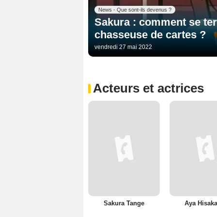
News - Que sont-ils devenus ?
Sakura : comment se ter
chasseuse de cartes ?
vendredi 27 mai 2022
Acteurs et actrices
Sakura Tange
Aya Hisak