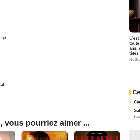
age
C'est
toute
ans, 
têtes
jeudi 
tal
Ce
Ca
Sak
(E
, vous pourriez aimer ...