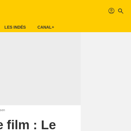
profil
search
LES INDÉS
CANAL+
ssen
 film : Le