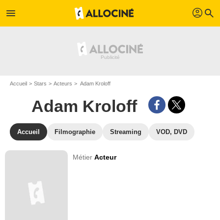
profil
menu
search
Accueil
Stars
Acteurs
Adam Kroloff
Adam Kroloff
Accueil
Filmographie
Streaming
VOD, DVD
Métier
Acteur