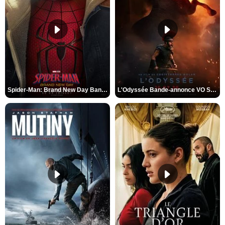
Spider-Man: Brand New Day Bande-annonce VO STFR
L'Odyssée Bande-annonce VO STFR