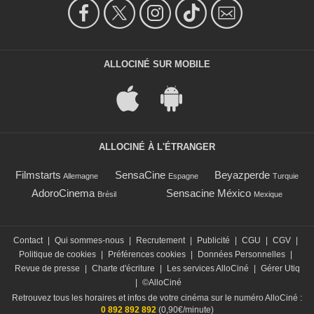
ALLOCINÉ SUR MOBILE
ALLOCINÉ À L'ÉTRANGER
Filmstarts
SensaCine
Beyazperde
Allemagne
Espagne
Turquie
AdoroCinema
Sensacine México
Brésil
Mexique
Contact
|
Qui sommes-nous
|
Recrutement
|
Publicité
|
CGU
|
CGV
|
Politique de cookies
|
Préférences cookies
|
Données Personnelles
|
Revue de presse
|
Charte d'écriture
|
Les services AlloCiné
|
Gérer Utiq
|
©AlloCiné
Retrouvez tous les horaires et infos de votre cinéma sur le numéro AlloCiné :
0 892 892 892
(0,90€/minute)