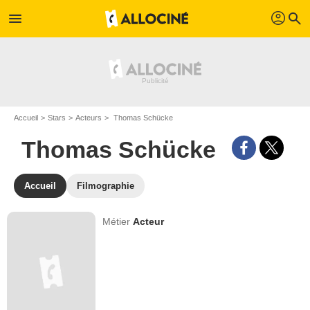
profil
menu
search
Accueil
Stars
Acteurs
Thomas Schücke
Thomas Schücke
Accueil
Filmographie
Métier
Acteur