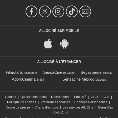
ALLOCINÉ SUR MOBILE
ALLOCINÉ À L'ÉTRANGER
Filmstarts
SensaCine
Beyazperde
Allemagne
Espagne
Turquie
AdoroCinema
Sensacine México
Brésil
Mexique
Contact
|
Qui sommes-nous
|
Recrutement
|
Publicité
|
CGU
|
CGV
|
Politique de cookies
|
Préférences cookies
|
Données Personnelles
|
Revue de presse
|
Charte d'écriture
|
Les services AlloCiné
|
Gérer Utiq
|
©AlloCiné