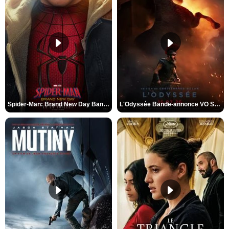
Spider-Man: Brand New Day Bande-annonce VO STFR
L'Odyssée Bande-annonce VO STFR