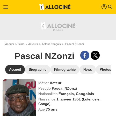
profil
menu
search
Accueil
Stars
Acteurs
Acteur français
Pascal NZonzi
Pascal NZonzi
Accueil
Biographie
Filmographie
News
Photos
Métier
Acteur
Pseudo
Pascal NZonzi
Nationalités
Français,
Congolais
Naissance
1 janvier 1951
(Lutendele,
Congo)
Age
75
ans