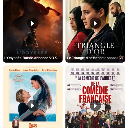
L'Odyssée Bande-annonce VO STFR
Le Triangle d'or Bande-annonce VF