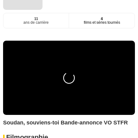
11
4
ans de carrière
films et séries tournés
Soudan, souviens-toi Bande-annonce VO STFR
Filmographie