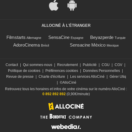
ALLOCINÉ À L'ÉTRANGER
Filmstarts
SensaCine
Beyazperde
Allemagne
Espagne
Turquie
AdoroCinema
Sensacine México
Brésil
Mexique
Contact
|
Qui sommes-nous
|
Recrutement
|
Publicité
|
CGU
|
CGV
|
Politique de cookies
|
Préférences cookies
|
Données Personnelles
|
Revue de presse
|
Charte d'écriture
|
Les services AlloCiné
|
Gérer Utiq
|
©AlloCiné
Retrouvez tous les horaires et infos de votre cinéma sur le numéro AlloCiné :
0 892 892 892
(0,90€/minute)