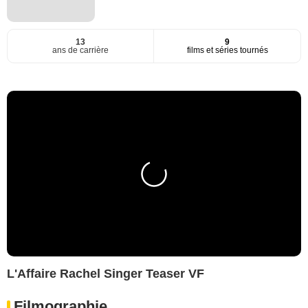
13
9
ans de carrière
films et séries tournés
L'Affaire Rachel Singer Teaser VF
Filmographie