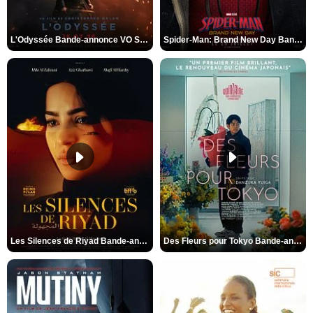
L'Odyssée Bande-annonce VO STFR
Spider-Man: Brand New Day Bande-annonce VO STFR
Les Silences de Riyad Bande-annonce VO STFR
Des Fleurs pour Tokyo Bande-annonce VO STFR