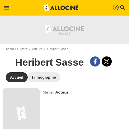
profil
menu
search
Accueil
Stars
Acteurs
Heribert Sasse
Heribert Sasse
Accueil
Filmographie
Métier
Acteur