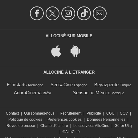
ALLOCINÉ SUR MOBILE
ALLOCINÉ À L'ÉTRANGER
Filmstarts
SensaCine
Beyazperde
Allemagne
Espagne
Turquie
AdoroCinema
Sensacine México
Brésil
Mexique
Contact
|
Qui sommes-nous
|
Recrutement
|
Publicité
|
CGU
|
CGV
|
Politique de cookies
|
Préférences cookies
|
Données Personnelles
|
Revue de presse
|
Charte d'écriture
|
Les services AlloCiné
|
Gérer Utiq
|
©AlloCiné