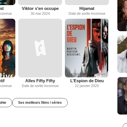
st
Viktor s'en occupe
Hijamat
inconnue
30 mai 2024
Date de sortie inconnue
tif
Alles Fifty Fifty
L’Espion de Dieu
inconnue
Date de sortie inconnue
22 janvier 2025
phie
Ses meilleurs films / séries