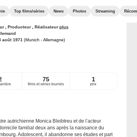
hie
Top films/séries
News
Photos
Streaming
Récom
eur
,
Producteur
,
Réalisateur
plus
llemand
3 août 1971
(Munich - Allemagne)
2
75
1
arrière
films et séries tournés
prix
re autrichienne Monica Bleibtreu et de l'acteur
domicile familial deux ans après la naissance du
ambourg. Adolescent, il abandonne ses études et part