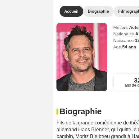
Accueil
Biographie
Filmograp
Métiers
Act
Nationalité
A
Naissance
1
Age
54
ans
3
ans de c
Biographie
Fils de la grande comédienne de théât
allemand Hans Brenner, qui quitte le 
bambin, Moritz Bleibtreu grandit à H