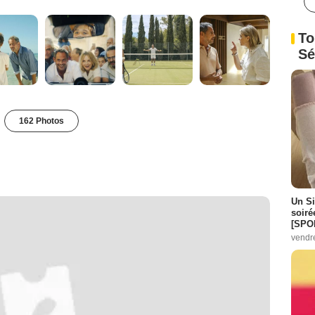
To
Sé
162 Photos
Un Si
soiré
[SPO
vendr