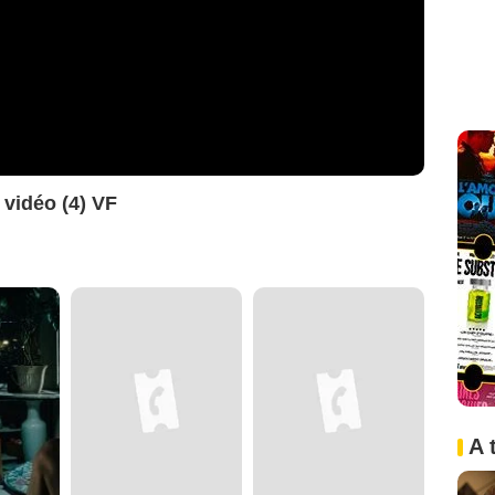
vidéo (4) VF
A 