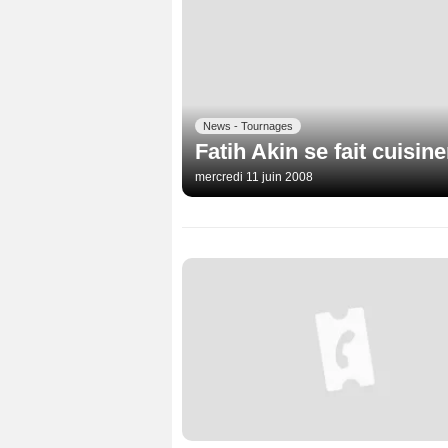
News - Tournages
Fatih Akin se fait cuisine
mercredi 11 juin 2008