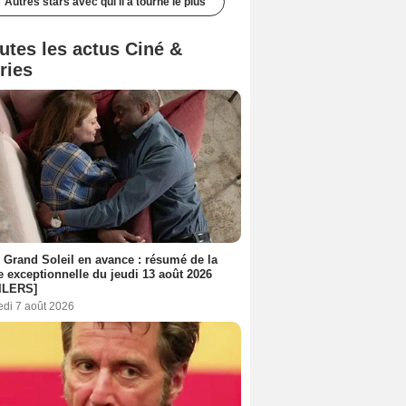
Autres stars avec qui il a tourné le plus
utes les actus Ciné &
ries
 Grand Soleil en avance : résumé de la
e exceptionnelle du jeudi 13 août 2026
ILERS]
edi 7 août 2026