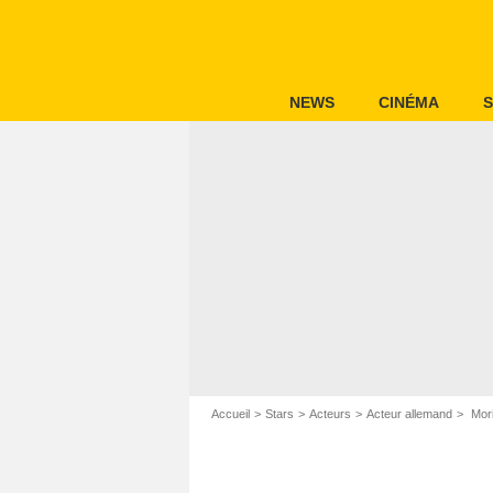
NEWS
CINÉMA
S
Accueil
Stars
Acteurs
Acteur allemand
Mori