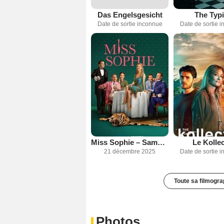
Das Engelsgesicht
The Typi
Date de sortie inconnue
Date de sortie 
Miss Sophie – Same Procedure As Every Year
Le Kollec
21 décembre 2025
Date de sortie 
Toute sa filmogra
Photos