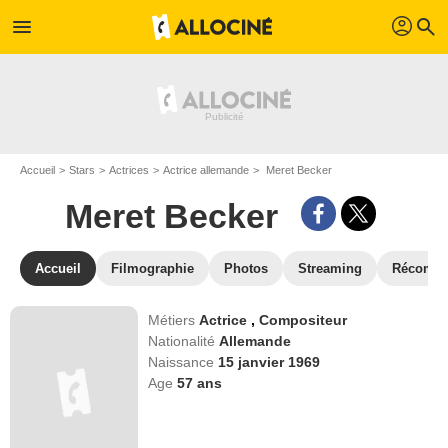
profil
menu
search
Accueil
Stars
Actrices
Actrice allemande
Meret Becker
Meret Becker
Accueil
Filmographie
Photos
Streaming
Récompe
Métiers
Actrice
,
Compositeur
Nationalité
Allemande
Naissance
15 janvier 1969
Age
57
ans