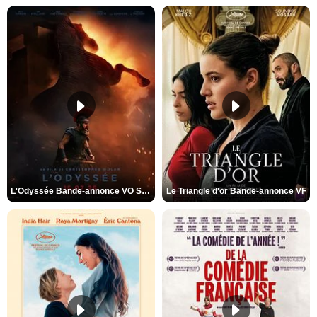
L'Odyssée Bande-annonce VO STFR
Le Triangle d'or Bande-annonce VF