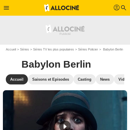
profil
menu
search
Accueil
Séries
Séries TV les plus populaires
Séries Policier
Babylon Berlin
Babylon Berlin
Accueil
Saisons et Episodes
Casting
News
Vidéo