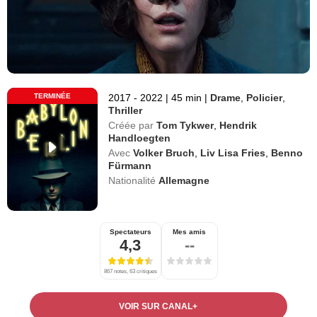
TERMINÉE
2017 - 2022
|
45 min
|
Drame
,
Policier
,
Thriller
Créée par
Tom Tykwer
,
Hendrik
Handloegten
Avec
Volker Bruch
,
Liv Lisa Fries
,
Benno
Fürmann
Nationalité
Allemagne
Spectateurs
Mes amis
4,3
--
867 notes, 63 critiques
VOIR SUR CANAL+