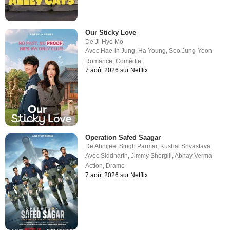
Our Sticky Love
De
Ji-Hye Mo
Avec
Hae-in Jung
,
Ha Young
,
Seo Jung-Yeon
Romance
,
Comédie
7 août 2026 sur Netflix
Operation Safed Saagar
De
Abhijeet Singh Parmar
,
Kushal Srivastava
Avec
Siddharth
,
Jimmy Shergill
,
Abhay Verma
Action
,
Drame
7 août 2026 sur Netflix