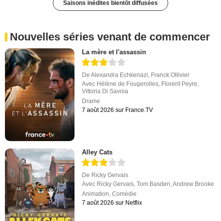
Saisons inédites bientôt diffusées
Nouvelles séries venant de commencer
La mère et l'assassin
De
Alexandra Echkenazi
,
Franck Ollivier
Avec
Hélène de Fougerolles
,
Florent Peyre
,
Vittoria Di Savoia
Drame
7 août 2026 sur France.TV
Alley Cats
De
Ricky Gervais
Avec
Ricky Gervais
,
Tom Basden
,
Andrew Brooke
Animation
,
Comédie
7 août 2026 sur Netflix