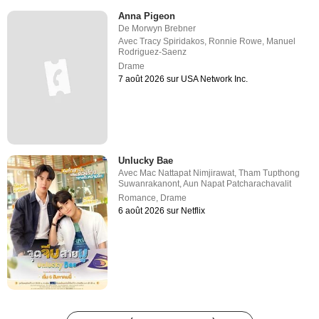
Anna Pigeon
De
Morwyn Brebner
Avec
Tracy Spiridakos
,
Ronnie Rowe
,
Manuel
Rodriguez-Saenz
Drame
7 août 2026 sur USA Network Inc.
Unlucky Bae
Avec
Mac Nattapat Nimjirawat
,
Tham Tupthong
Suwanrakanont
,
Aun Napat Patcharachavalit
Romance
,
Drame
6 août 2026 sur Netflix