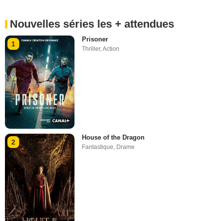
Nouvelles séries les + attendues
Prisoner
1
Thriller
,
Action
House of the Dragon
2
Fantastique
,
Drame