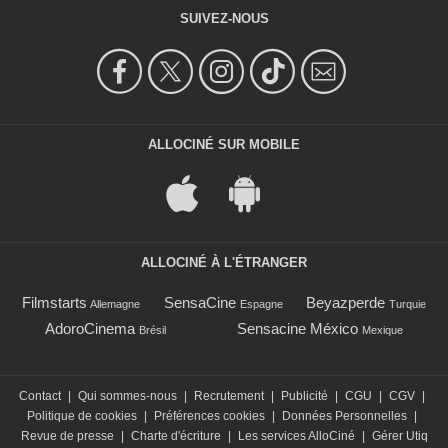
SUIVEZ-NOUS
ALLOCINÉ SUR MOBILE
ALLOCINÉ À L'ÉTRANGER
Filmstarts
SensaCine
Beyazperde
Allemagne
Espagne
Turquie
AdoroCinema
Sensacine México
Brésil
Mexique
Contact
|
Qui sommes-nous
|
Recrutement
|
Publicité
|
CGU
|
CGV
|
Politique de cookies
|
Préférences cookies
|
Données Personnelles
|
Revue de presse
|
Charte d'écriture
|
Les services AlloCiné
|
Gérer Utiq