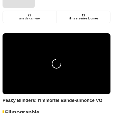
22
12
ans de carrière
films et séries tournés
Peaky Blinders: l'Immortel Bande-annonce VO
Filmographie