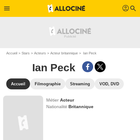
profil
menu
search
Accueil
Stars
Acteurs
Acteur britannique
Ian Peck
Ian Peck
Accueil
Filmographie
Streaming
VOD, DVD
Métier
Acteur
Nationalité
Britannique