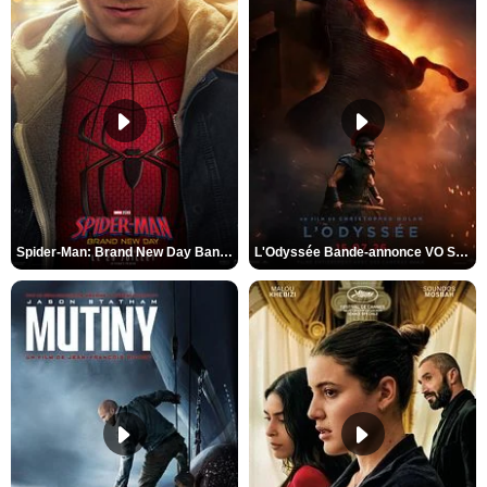
Spider-Man: Brand New Day Bande-annonce VO STFR
L'Odyssée Bande-annonce VO STFR