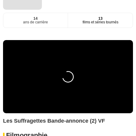
14
13
ans de carrière
films et séries tournés
Les Suffragettes Bande-annonce (2) VF
Filmographie