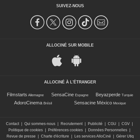
SUIVEZ-NOUS
ALLOCINÉ SUR MOBILE
ALLOCINÉ À L'ÉTRANGER
Filmstarts
SensaCine
Beyazperde
Allemagne
Espagne
Turquie
AdoroCinema
Sensacine México
Brésil
Mexique
Contact
|
Qui sommes-nous
|
Recrutement
|
Publicité
|
CGU
|
CGV
|
Politique de cookies
|
Préférences cookies
|
Données Personnelles
|
Revue de presse
|
Charte d'écriture
|
Les services AlloCiné
|
Gérer Utiq