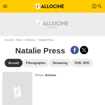
profil
menu
search
Accueil
Stars
Actrices
Natalie Press
Natalie Press
Accueil
Filmographie
Streaming
VOD, DVD
Métier
Actrice