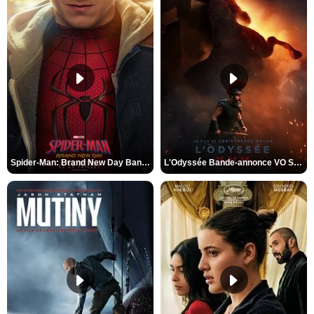
Spider-Man: Brand New Day Bande-annonce VO STFR
L'Odyssée Bande-annonce VO STFR