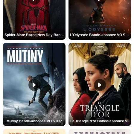
Spider-Man: Brand New Day Bande-annonce VO STFR
L'Odyssée Bande-annonce VO STFR
Mutiny Bande-annonce VO STFR
Le Triangle d'or Bande-annonce VF