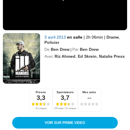
3 avril 2013
en salle
|
2h 06min
|
Drame
,
Policier
De
Ben Drew
Par
Ben Drew
|
Avec
Riz Ahmed
,
Ed Skrein
,
Natalie Press
Presse
Spectateurs
Mes amis
3,3
3,7
--
11 critiques
378 notes, 72 critiques
VOIR SUR PRIME VIDEO