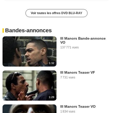
Voir toutes les offres DVD BLU-RAY
Bandes-annonces
Ill Manors Bande-annonce
VO
137 771 vues
1:32
Ill Manors Teaser VF
7 731 vues
1:29
Ill Manors Teaser VO
1 834 vues