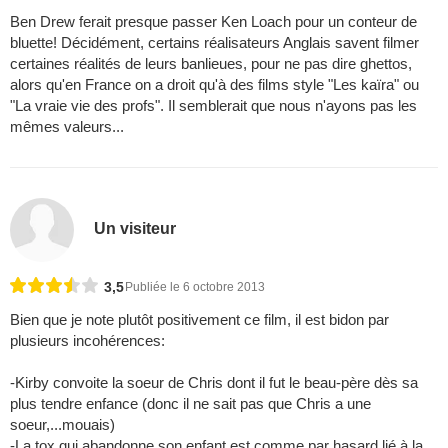
Ben Drew ferait presque passer Ken Loach pour un conteur de
bluette! Décidément, certains réalisateurs Anglais savent filmer
certaines réalités de leurs banlieues, pour ne pas dire ghettos,
alors qu'en France on a droit qu'à des films style "Les kaïra" ou
"La vraie vie des profs". Il semblerait que nous n'ayons pas les
mêmes valeurs...
Un visiteur
3,5
Publiée le 6 octobre 2013
Bien que je note plutôt positivement ce film, il est bidon par
plusieurs incohérences:
-Kirby convoite la soeur de Chris dont il fut le beau-père dès sa
plus tendre enfance (donc il ne sait pas que Chris a une
soeur,...mouais)
-La tox qui abandonne son enfant est comme par hasard lié à la